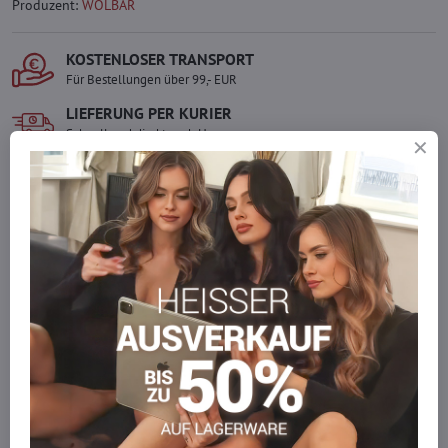
Produzent:
WOLBAR
KOSTENLOSER TRANSPORT
Für Bestellungen über 99,- EUR
LIEFERUNG PER KURIER
Schnell und direkt nach Hause.
SICHERE ZAHLUNGEN
Gesicherte Online-Zahlungen
Ware auf Lager
Wir versenden sofort
Werden Sie Teil von everlady
Werden Sie Teil von everlady und genießen Sie einen
5 %
Mitgliedervorteil
bei jedem Einkauf.
Der Vorteil wird automatisch im Warenkorb angewendet.
Möchten Sie mehr bestellen, als wir
auf Lager haben?
Zögern Sie nicht, uns zu kontaktieren, wir füllen die Ware für Sie