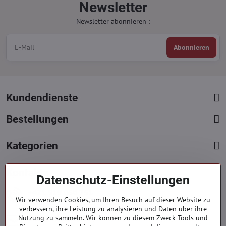
Newsletter
Newsletter abonnieren :
Abonnieren
Kundendienste
Bestellungen
Kategorien
Kontakte
Datenschutz-Einstellungen
+421 919 060 751
Wir verwenden Cookies, um Ihren Besuch auf dieser Website zu
Mont. - Freit. : 09:00 - 15:00 hod.
verbessern, ihre Leistung zu analysieren und Daten über ihre
info​@everlady​.eu
Nutzung zu sammeln. Wir können zu diesem Zweck Tools und