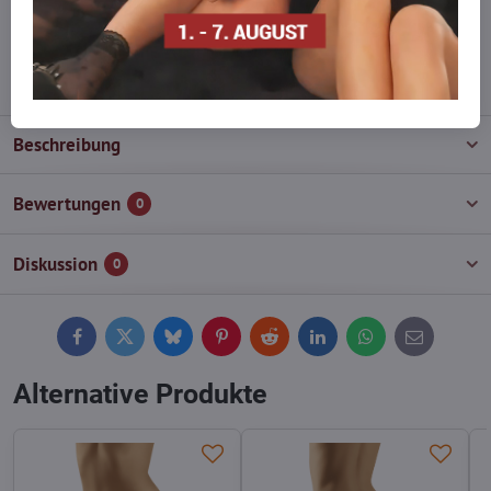
wieder auf!
info​@everlady​.eu
Beschreibung
Bewertungen
0
Diskussion
0
Facebook
Twitter
Bluesky
Pinterest
Reddit
LinkedIn
WhatsApp
E-
mail
Alternative Produkte