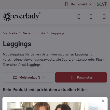
Bedienfeld
Startseite
Neue Produkte
Leggings
Leggings
Modeleggings für Damen. Arten von modischen Leggings für
verschiedene Verwendungszwecke, wie Sport, Umstands- oder Plus-
Size-xl/xxl/xxxl-Leggings.
Meistverkauft
Parameter