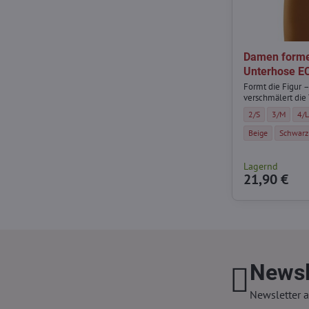
Damen forme
Unterhose E
Formt die Figur –
verschmälert die 
Damen formende 
Damen for
Dam
2/S
3/M
4/
Damen formende 
Damen f
Beige
Schwarz
Lagernd
21,90 €
Newsl
Newsletter a