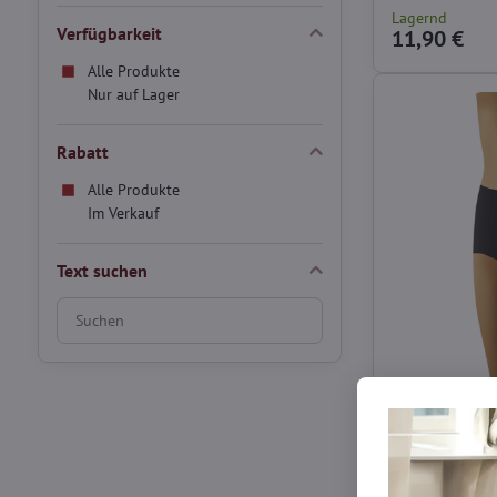
Lagernd
Verfügbarkeit
11,90 €
Alle Produkte
Nur auf Lager
Rabatt
Alle Produkte
Im Verkauf
Text suchen
Suchfilterergebnisse
nach
Volltext
Formendes H
SUPERIA-Höschen
Fasern, die eine
und Hüften garan