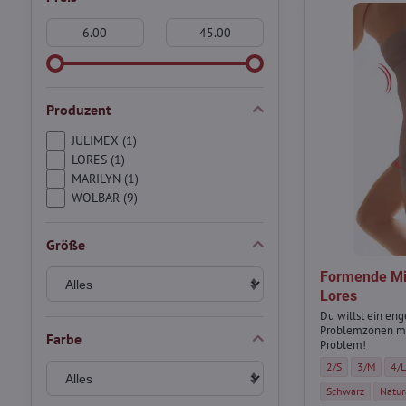
Von:
An:
Produzent
JULIMEX (1)
LORES (1)
MARILYN (1)
WOLBAR (9)
Größe
Formende M
Lores
Du willst ein eng
Problemzonen ma
Farbe
Problem!
Formende Mieder
Formende 
For
2/S
3/M
4/
Formende Miederh
Forme
Schwarz
Natur