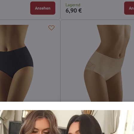
Lagernd
Ansehen
An
6,90 €
öschen SUPERIA Wolbar
Formendes Höschen mit Spitze
MISTERIA Wolbar
 bestehen aus hochwertigen
 perfekte Verschlankung von Bauch
Das formende Höschen MISTERIA strafft I
tieren.
Bauch und deckt kleine Unebenheiten ab.