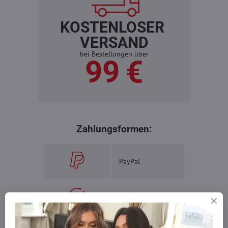
KOSTENLOSER
VERSAND
bei Bestellungen über
99 €
Zahlungsformen:
PayPal
Banküberweisung