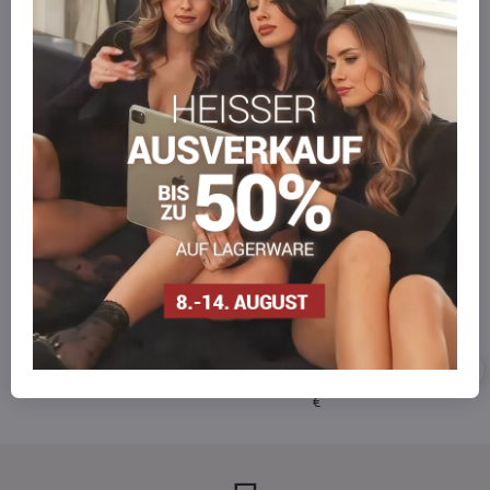
Kreditkarte
Google Pay
Apple Pay
Click to Pay
ANMELDUNG
KOSTENLOSER
TRANSPORT
Sofort rabatt
Für Bestellungen über 99,00
€