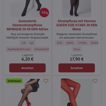
30%
Gemusterte
Strumpfhose mit Sternen
Damenstrumpfhose
QUEEN SIZE STARS 30 DEN
MONIQUE 20 40 DEN Adrian
Mona
Sexy und elegante Strümpfe
Elegante, halbmatte Strumpfhose
MONIQUE imitieren Strapsstrümpfe.
mit zeitlosem Sternenmuster.
Gemusterte Damenstrumpfhose MONIQUE 20 40 DEN Adrian - Größe:
Gemusterte Damenstrumpfhose MONIQUE 20 40 DEN Adrian - G
Strumpfhose mit Sternen QUEEN SIZE ST
Strumpfhose mit Sternen QUEEN 
Strumpfhose mit Stern
Strumpfhose
2/S
4/L
5/XL
6/XXL
7/XXXL
8/XXXXL
Gemusterte Damenstrumpfhose MONIQUE 20 40 DEN Adrian - Farbe:
Gemusterte Damenstrumpfhose MONIQUE 20 40 DEN Adrian 
Strumpfhose mit Sternen 
Hautfarbe/Schwarz
Schwarz/Schwarz
Onyx
Lagernd
Lagernd
6,20 €
17,90 €
Ansehen
Ansehen
Ausferkauf