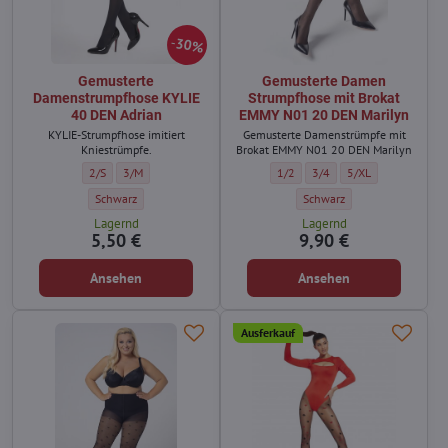
30%
Gemusterte
Gemusterte Damen
Damenstrumpfhose KYLIE
Strumpfhose mit Brokat
40 DEN Adrian
EMMY N01 20 DEN Marilyn
KYLIE-Strumpfhose imitiert
Gemusterte Damenstrümpfe mit
Kniestrümpfe.
Brokat EMMY N01 20 DEN Marilyn
Gemusterte Damenstrumpfhose KYLIE 40 DEN Adrian - Größe:
Gemusterte Damenstrumpfhose KYLIE 40 DEN Adrian - Größe:
Gemusterte Damen Strumpfhose m
Gemusterte Damen Strumpf
Gemusterte Damen S
2/S
3/M
1/2
3/4
5/XL
Gemusterte Damenstrumpfhose KYLIE 40 DEN Adrian - Farbe:
Gemusterte Damen Strumpfho
Schwarz
Schwarz
Lagernd
Lagernd
5,50 €
9,90 €
Ansehen
Ansehen
Ausferkauf