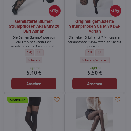
30%
30%
Gemusterte Blumen
Originell gemusterte
Strumpfhosen ARTEMIS 20
Strumpfhose SONIA 30 DEN
DEN Adrian
Adrian
Die Damen Strumpfhose von
Sie lieben Originalität? Mit unserer
ARTEMIS hat überall ein
Strumpfhose SONIA strahlen Sie auf
wunderschönes Blumenmuster.
jeden Fall.
Gemusterte Blumen Strumpfhosen ARTEMIS 20 DEN Adrian - Größe:
Gemusterte Blumen Strumpfhosen ARTEMIS 20 DEN Adrian - Grö
Originell gemusterte Strumpf
Originell gemusterte 
2/S
4/L
2/S
4/L
Gemusterte Blumen Strumpfhosen ARTEMIS 20 DEN Adrian - Farbe:
Originell gemusterte Strumpfhos
Schwarz
Schwarz/Schwarz
Lagernd
Lagernd
5,40 €
5,50 €
Ansehen
Ansehen
Ausferkauf