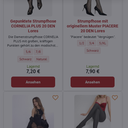
Gepunktete Strumpfhose
Strumpfhose mit
CORNELIA PLUS 20 DEN
originellem Muster PIACERE
Lores
20 DEN Lores
Die Damenstrumpfhose CORNELIA
"Piacere" bedeutet "Vergnügen".
PLUS mit großen, kräftigen
Strumpfhose mit originellem Must
Strumpfhose mit originell
Strumpfhose mit ori
1/2
3/4
5/XL
Punkten gehört zu den modischsten
Accessoires dieser Saison.
Strumpfhose mit originellem
Schwarz
Gepunktete Strumpfhose CORNELIA PLUS 20 DEN Lores - Größe:
Gepunktete Strumpfhose CORNELIA PLUS 20 DEN Lores - Größe:
5/6
7/8
Gepunktete Strumpfhose CORNELIA PLUS 20 DEN Lores - Farbe:
Gepunktete Strumpfhose CORNELIA PLUS 20 DEN Lores - Farbe:
Schwarz
Natural
Lagernd
Lagernd
7,20 €
7,90 €
Ansehen
Ansehen