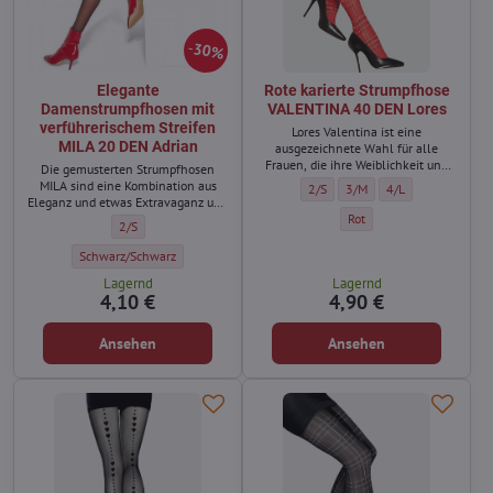
30%
Elegante
Rote karierte Strumpfhose
Damenstrumpfhosen mit
VALENTINA 40 DEN Lores
verführerischem Streifen
Lores Valentina ist eine
MILA 20 DEN Adrian
ausgezeichnete Wahl für alle
Frauen, die ihre Weiblichkeit und
Die gemusterten Strumpfhosen
ihren Stil betonen möchten.
MILA sind eine Kombination aus
Rote karierte Strumpfhose VALEN
Rote karierte Strumpfhose
Rote karierte Stru
2/S
3/M
4/L
Eleganz und etwas Extravaganz und
Rote karierte Strumpfhose
Rot
werden aus Garnen höchster
Elegante Damenstrumpfhosen mit verführerischem Streifen MILA 2
2/S
Qualität hergestellt.
Elegante Damenstrumpfhosen mit verführerischem Streifen MILA 20 DEN A
Schwarz/Schwarz
Lagernd
Lagernd
4,10 €
4,90 €
Ansehen
Ansehen