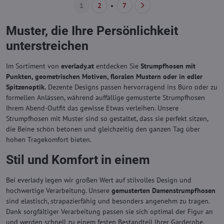
1
2
7
Muster, die Ihre Persönlichkeit
unterstreichen
Im Sortiment von
everlady.at
entdecken Sie
Strumpfhosen mit
Punkten, geometrischen Motiven, floralen Mustern oder in edler
Spitzenoptik.
Dezente Designs passen hervorragend ins Büro oder zu
formellen Anlässen, während auffällige gemusterte Strumpfhosen
Ihrem Abend-Outfit das gewisse Etwas verleihen. Unsere
Strumpfhosen mit Muster sind so gestaltet, dass sie perfekt sitzen,
die Beine schön betonen und gleichzeitig den ganzen Tag über
hohen Tragekomfort bieten.
Stil und Komfort in einem
Bei everlady legen wir großen Wert auf stilvolles Design und
hochwertige Verarbeitung. Unsere
gemusterten Damenstrumpfhosen
sind elastisch, strapazierfähig und besonders angenehm zu tragen.
Dank sorgfältiger Verarbeitung passen sie sich optimal der Figur an
und werden schnell zu einem festen Bestandteil Ihrer Garderobe.