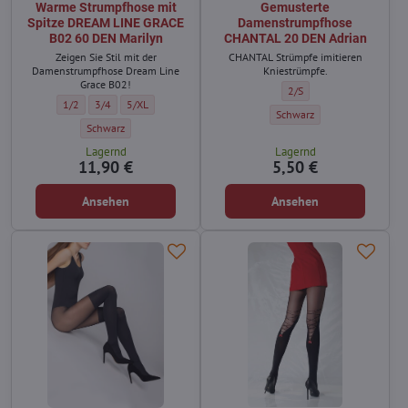
Warme Strumpfhose mit
Gemusterte
Spitze DREAM LINE GRACE
Damenstrumpfhose
B02 60 DEN Marilyn
CHANTAL 20 DEN Adrian
Zeigen Sie Stil mit der
CHANTAL Strümpfe imitieren
Damenstrumpfhose Dream Line
Kniestrümpfe.
Grace B02!
Gemusterte Damenstrumpf
2/S
Warme Strumpfhose mit Spitze DREAM LINE GRACE B02 60 DEN Marilyn - 
Warme Strumpfhose mit Spitze DREAM LINE GRACE B02 60 DEN Mari
Warme Strumpfhose mit Spitze DREAM LINE GRACE B02 60 DE
1/2
3/4
5/XL
Gemusterte Damenstrumpfho
Schwarz
Warme Strumpfhose mit Spitze DREAM LINE GRACE B02 60 DEN Marily
Schwarz
Lagernd
Lagernd
11,90 €
5,50 €
Ansehen
Ansehen