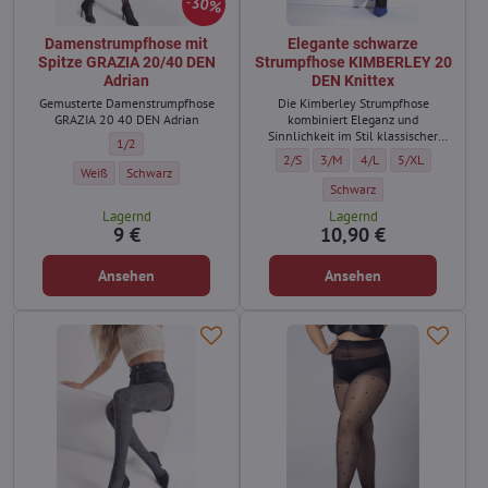
30%
Damenstrumpfhose mit
Elegante schwarze
Spitze GRAZIA 20/40 DEN
Strumpfhose KIMBERLEY 20
Adrian
DEN Knittex
Gemusterte Damenstrumpfhose
Die Kimberley Strumpfhose
GRAZIA 20 40 DEN Adrian
kombiniert Eleganz und
Sinnlichkeit im Stil klassischer
Damenstrumpfhose mit Spitze GRAZIA 20/40 DEN Adrian - Größe:
1/2
Netzoptik – ideal für stilbewusste
Elegante schwarze Strumpfhose KIMB
Elegante schwarze Strumpfhos
Elegante schwarze Str
Elegante schwar
2/S
3/M
4/L
5/XL
Frauen.
Damenstrumpfhose mit Spitze GRAZIA 20/40 DEN Adrian - Farbe:
Damenstrumpfhose mit Spitze GRAZIA 20/40 DEN Adrian - Farbe:
Weiß
Schwarz
Elegante schwarze Strumpfh
Schwarz
Lagernd
Lagernd
9 €
10,90 €
Ansehen
Ansehen