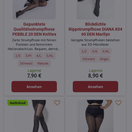
Gepunktete
Blickdichte
Qualitätsstrumpfhose
Rippstrumpfhose DIANA X04
PEBBLE 20 DEN Knittex
60 DEN Marilyn
Zarte Strumpfhose mit feinen
Gerippte Strumpfhosen bestehen
Punkten und femininem
aus 3D-Mikrofaser.
Wellenabschluss. Bequem, dehnbar
Blickdichte Rippstrumpfhose DIA
Blickdichte Rippstrumpfho
Blickdichte Rippst
1/2
3/4
5/XL
– passend für Alltag und besondere
Gepunktete Qualitätsstrumpfhose PEBBLE 20 DEN Knittex - Größe:
Gepunktete Qualitätsstrumpfhose PEBBLE 20 DEN Knittex - Größe:
Gepunktete Qualitätsstrumpfhose PEBBLE 20 DEN Knittex - Größ
Gepunktete Qualitätsstrumpfhose PEBBLE 20 DEN Knittex 
2/S
3/M
4/L
5/XL
Momente.
Blickdichte Rippstrumpfhose DIA
Blickdichte Rippstru
Schwarz
Grigio
Gepunktete Qualitätsstrumpfhose PEBBLE 20 DEN Knittex - Farbe:
Gepunktete Qualitätsstrumpfhose PEBBLE 20 DEN Knittex - Farb
Schwarz
Natural
Lagernd
Lagernd
7,90 €
8,90 €
Ansehen
Ansehen
Ausferkauf