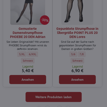
30%
Gemusterte
Gepunktete Strumpfhose in
Damenstrumpfhose
Übergröße POINT PLUS 20
PHOEBE 20 DEN Adrian
DEN Lores
Sie lieben Originalität? Mit unseren
Sind Sie auf der Suche nach
PHOEBE Strumpfhosen wirst du
gepunkteten Strumpfhosen für
definitiv strahlen.
Damen in großen Größen?
Gemusterte Damenstrumpfhose PHOEBE 20 DEN Adrian - Größe:
Gemusterte Damenstrumpfhose PHOEBE 20 DEN Adrian - Größe:
Gepunktete Strumpfhose in Ü
Gepunktete Strumpfhos
5/XL
6/XXL
5/6
7/8
Gemusterte Damenstrumpfhose PHOEBE 20 DEN Adrian - Farbe:
Gepunktete Strumpfhose in 
Schwarz
Schwarz
Lagernd
Lagernd
5,40 €
6,90 €
Ansehen
Ansehen
Weitere Produkten laden