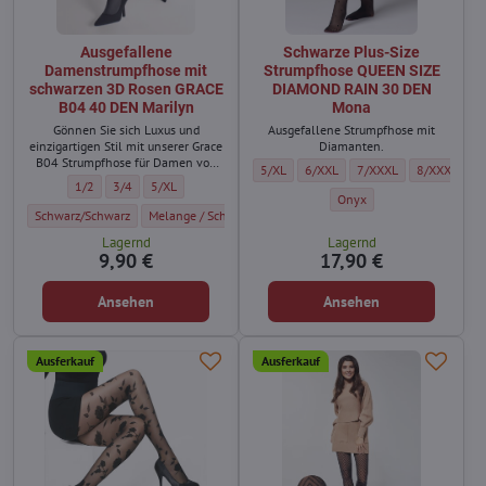
Ausgefallene
Schwarze Plus-Size
Damenstrumpfhose mit
Strumpfhose QUEEN SIZE
schwarzen 3D Rosen GRACE
DIAMOND RAIN 30 DEN
B04 40 DEN Marilyn
Mona
Gönnen Sie sich Luxus und
Ausgefallene Strumpfhose mit
einzigartigen Stil mit unserer Grace
Diamanten.
B04 Strumpfhose für Damen von
Schwarze Plus-Size Strumpfhose QUEEN
Schwarze Plus-Size Strumpfhos
Schwarze Plus-Size St
Schwarze Pl
5/XL
6/XXL
7/XXXL
8/XXXXL
Marilyn.
Ausgefallene Damenstrumpfhose mit schwarzen 3D Rosen GRACE B04 40 D
Ausgefallene Damenstrumpfhose mit schwarzen 3D Rosen GRACE B0
Ausgefallene Damenstrumpfhose mit schwarzen 3D Rosen GR
1/2
3/4
5/XL
Schwarze Plus-Size Strum
Onyx
Ausgefallene Damenstrumpfhose mit schwarzen 3D Rosen GRACE B04 40 DEN Mari
Ausgefallene Damenstrumpfhose mit schwarzen 3D Rosen GR
Schwarz/Schwarz
Melange / Schwarz
Lagernd
Lagernd
9,90 €
17,90 €
Ansehen
Ansehen
Ausferkauf
Ausferkauf