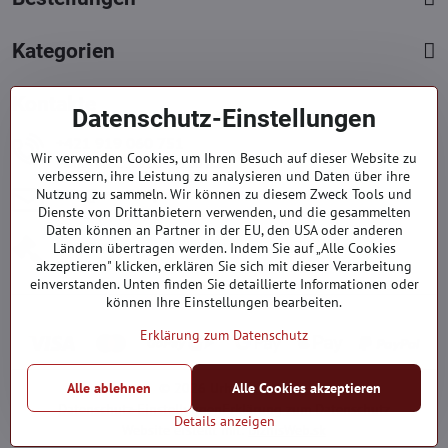
Kategorien
Kontakte
Datenschutz-Einstellungen
+421 919 060 751
Wir verwenden Cookies, um Ihren Besuch auf dieser Website zu
Mont. - Freit. : 09:00 - 15:00 hod.
verbessern, ihre Leistung zu analysieren und Daten über ihre
info​@everlady​.eu
Nutzung zu sammeln. Wir können zu diesem Zweck Tools und
Dienste von Drittanbietern verwenden, und die gesammelten
Non stop ( 24/7 )
Daten können an Partner in der EU, den USA oder anderen
Impressum
Ländern übertragen werden. Indem Sie auf „Alle Cookies
akzeptieren" klicken, erklären Sie sich mit dieser Verarbeitung
Firmendaten
einverstanden. Unten finden Sie detaillierte Informationen oder
können Ihre Einstellungen bearbeiten.
Erklärung zum Datenschutz
Alle ablehnen
Alle Cookies akzeptieren
©
2026
Urheberrecht
Datenschutz-Einstellungen
Erklärung zum Datenschutz
Details anzeigen
Website erstellt mit:
BiznisWeb.sk