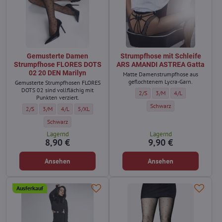
Gemusterte Damen
Strumpfhose mit Schleife
Strumpfhose FLORES DOTS
ARS AMANDI ASTREA Gatta
02 20 DEN Marilyn
Matte Damenstrumpfhose aus
geflochtenem Lycra-Garn.
Gemusterte Strumpfhosen FLORES
DOTS 02 sind vollflächig mit
Strumpfhose mit Schleife ARS AM
Strumpfhose mit Schleife
Strumpfhose mit Sc
2/S
3/M
4/L
Punkten verziert.
Strumpfhose mit Schleife AR
Schwarz
Gemusterte Damen Strumpfhose FLORES DOTS 02 20 DEN Marilyn - Größe:
Gemusterte Damen Strumpfhose FLORES DOTS 02 20 DEN Marilyn - Grö
Gemusterte Damen Strumpfhose FLORES DOTS 02 20 DEN Marily
Gemusterte Damen Strumpfhose FLORES DOTS 02 20 DEN 
2/S
3/M
4/L
5/XL
Gemusterte Damen Strumpfhose FLORES DOTS 02 20 DEN Marilyn - F
Schwarz
Lagernd
Lagernd
8,90 €
9,90 €
Ansehen
Ansehen
Ausferkauf