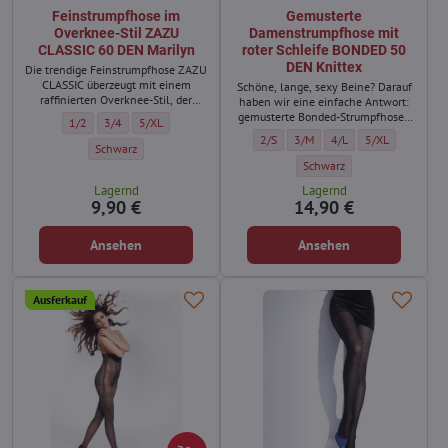
Feinstrumpfhose im
Gemusterte
Overknee-Stil ZAZU
Damenstrumpfhose mit
CLASSIC 60 DEN Marilyn
roter Schleife BONDED 50
DEN Knittex
Die trendige Feinstrumpfhose ZAZU
CLASSIC überzeugt mit einem
Schöne, lange, sexy Beine? Darauf
raffinierten Overknee-Stil, der
haben wir eine einfache Antwort:
deinem Outfit sofort das gewisse
gemusterte Bonded-Strumpfhosen
Feinstrumpfhose im Overknee-Stil ZAZU CLASSIC 60 DEN Marilyn - Größe:
Feinstrumpfhose im Overknee-Stil ZAZU CLASSIC 60 DEN Marilyn - 
Feinstrumpfhose im Overknee-Stil ZAZU CLASSIC 60 DEN Mar
1/2
3/4
5/XL
Etwas verleiht.
für Damen, die auf einzigartige
Gemusterte Damenstrumpfhose mit ro
Gemusterte Damenstrumpfhose 
Gemusterte Damenstrum
Gemusterte Dame
2/S
3/M
4/L
5/XL
Weise lange Stiefel imitieren und
Feinstrumpfhose im Overknee-Stil ZAZU CLASSIC 60 DEN Marilyn - Fa
Schwarz
hinten mit einer roten Schleife
Gemusterte Damenstrumpfhos
Schwarz
gebunden sind. Verführerische und
Lagernd
Lagernd
sinnliche Strumpfhosen, die
9,90 €
14,90 €
überraschen und verführen.
Ansehen
Ansehen
Ausferkauf