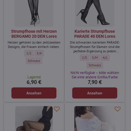
Strumpfhose mit Herzen
Karierte Strumpfhose
BERGAMO 20 DEN Lores
PARADE 40 DEN Lores
Herzen gehören zu den zeitlosesten
Die schwarzen karierten PARADE-
Designs, die Frauen einfach lieben.
Strumpfhosen für Damen sind die
perfekte Ergänzung zu jedem
Strumpfhose mit Herzen BERGAMO 20 DEN Lores - Größe:
Strumpfhose mit Herzen BERGAMO 20 DEN Lores - Größe:
1/2
3/4
Styling und sorgen für Eleganz und
Karierte Strumpfhose PARADE 40 
Karierte Strumpfhose PARA
Karierte Strumpfho
2/S
3/M
4/L
Klassik.
Strumpfhose mit Herzen BERGAMO 20 DEN Lores - Farbe:
Schwarz
Karierte Strumpfhose PARADE
Schwarz
Nicht verfügbar – bitte wählen
Lagernd
Sie eine andere Größe/Farbe
6,90 €
7,90 €
Ansehen
Ansehen