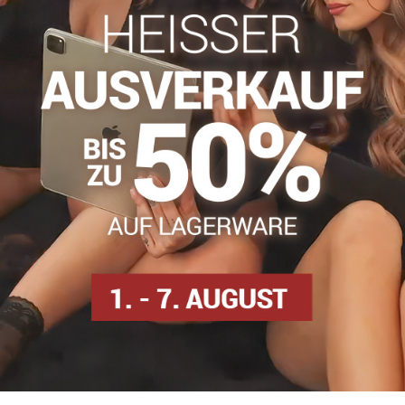
info​@everlady​.eu
Beschreibung
Bewertungen
Diskussion
0
0
ektion besteht aus weicher, angenehmer Baumwolle. Sie haben fei
ür bequemen Tragekomfort den ganzen Tag.
olyamid
ps
Tanga für Frauen
Dámske tangá
Dámske tangá
Facebook
Twitter
Bluesky
Pinterest
Reddit
LinkedIn
WhatsApp
E-
mail