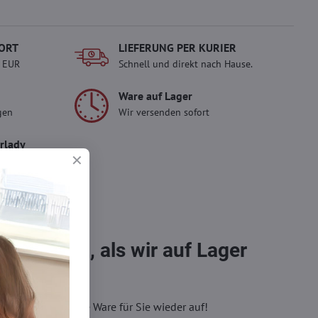
ORT
LIEFERUNG PER KURIER
- EUR
Schnell und direkt nach Hause.
Ware auf Lager
gen
Wir versenden sofort
erlady
ady und
 Einkauf.
sch im
bestellen, als wir auf Lager
eren, wir füllen die Ware für Sie wieder auf!