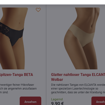
Spitzen-Tanga BETA
Glatter nahtloser Tanga ELCAN
Wolbar
hwertiger feiner Mikrofaser
Die nahtlosen Tangas von ELCANTA werde
rch sie angenehm anzufassen
einer speziellen Lasertechnologie so
m sind.
geschnitten, dass sie unter der Kleidung n
sehen sind.
Lagernd
Ansehen
Anseh
9,90 €