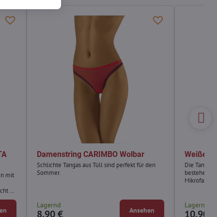
TA
Damenstring CARIMBO Wolbar
Weißer 
Schlichte Tangas aus Tüll sind perfekt für den
Die Tango-
Sommer.
bestehen au
n mit
Mikrofaser.
icht zu
Lagernd
Lagernd
en
Ansehen
8,90 €
10,90 €