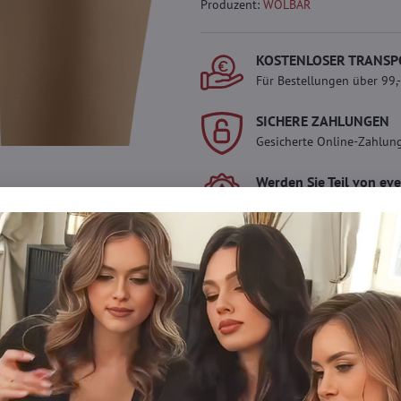
Produzent:
WOLBAR
KOSTENLOSER TRANSP
Für Bestellungen über 99,
SICHERE ZAHLUNGEN
Gesicherte Online-Zahlun
Werden Sie Teil von ev
Werden Sie Teil von everl
genießen Sie einen
5 %
Mitgliedervorteil
bei jedem
Der Vorteil wird automati
Warenkorb angewendet.
Möchten Sie mehr 
haben?
Zögern Sie nicht, uns zu kontakti