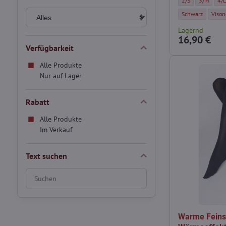
2/S
3/M
4/
Kompressions Str
Kompr
Schwarz
Vison
Lagernd
16,90 €
Verfügbarkeit
Alle Produkte
Nur auf Lager
Rabatt
Alle Produkte
Im Verkauf
Text suchen
Suchfilterergebnisse
nach
Volltext
Warme Feins