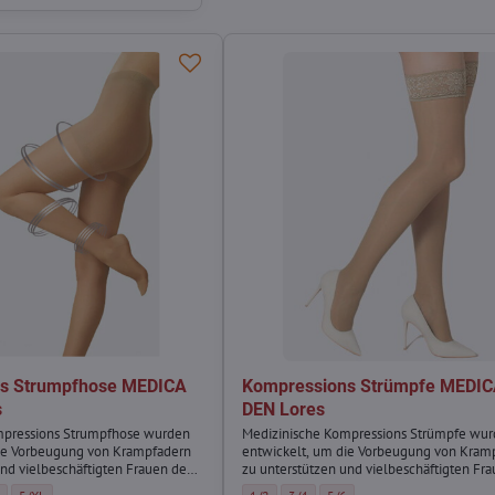
s Strumpfhose MEDICA
Kompressions Strümpfe MEDIC
s
DEN Lores
mpressions Strumpfhose wurden
Medizinische Kompressions Strümpfe wu
die Vorbeugung von Krampfadern
entwickelt, um die Vorbeugung von Kram
und vielbeschäftigten Frauen den
zu unterstützen und vielbeschäftigten Fr
ern.
Alltag zu erleichtern.
umpfhose MEDICA 70 DEN Lores - Größe:
ons Strumpfhose MEDICA 70 DEN Lores - Größe:
pressions Strumpfhose MEDICA 70 DEN Lores - Größe:
Kompressions Strumpfhose MEDICA 70 DEN Lores - Größe:
Kompressions Strümpfe MEDICA 70 DEN Lore
Kompressions Strümpfe MEDICA 70 DE
Kompressions Strümpfe MEDIC