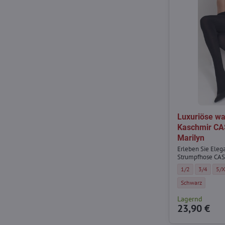
Luxuriöse w
Kaschmir C
Marilyn
Erleben Sie Eleg
Strumpfhose CA
Luxuriöse warme
Luxuriöse
Lux
1/2
3/4
5/
Luxuriöse warme
Schwarz
Lagernd
23,90 €