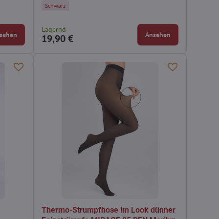
Luxuriöse Ouvertstrumpfhose GLAMOUR 80 DEN Amour - Farbe:
Schwarz
 - Farbe:
0 DEN Lores - Farbe:
Lagernd
sehen
Ansehen
19,90 €
Thermo-Strumpfhose im Look dünner