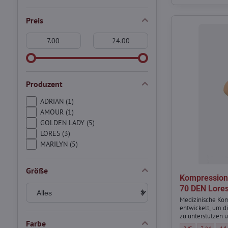
Preis
Von:
An:
Produzent
ADRIAN (1)
AMOUR (1)
GOLDEN LADY (5)
LORES (3)
MARILYN (5)
Größe
Kompression
70 DEN Lore
Medizinische Ko
entwickelt, um 
zu unterstützen 
Farbe
Alltag zu erleicht
Kompressions Str
Kompressi
Kom