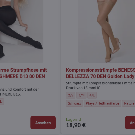
arme Strumpfhose mit
Kompressionsstrümpfe BENES
ASHMERE B13 80 DEN
BELLEZZA 70 DEN Golden Lady
Strümpfe mit Kompressionsklasse I mit e
Druck von 15 mmHG.
anz und Komfort mit der
SHMERE B13.
Kompressionsstrümpfe BENESSERE & BELLEZ
Kompressionsstrümpfe BENESSERE & 
Kompressionsstrümpfe BENES
2/S
3/M
4/L
 Strumpfhose mit Kaschmir CASHMERE B13 80 DEN Marilyn - Größe:
 warme Strumpfhose mit Kaschmir CASHMERE B13 80 DEN Marilyn - Größe:
uriöse warme Strumpfhose mit Kaschmir CASHMERE B13 80 DEN Marilyn - Größe:
XL
Kompressionsstrümpfe BENESSERE & BELLEZ
Kompressionsstrümpfe BENESSE
Kompre
Schwarz
Playa / Hellhautfarbe
Nature
 Strumpfhose mit Kaschmir CASHMERE B13 80 DEN Marilyn - Farbe:
Lagernd
Ansehen
An
18,90 €