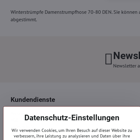
Winterstrümpfe Damenstrumpfhose 70-80 DEN. Sie können au
abgestimmt.
Newsl
Newsletter a
Kundendienste
Versand und Zahlung
Datenschutz-Einstellungen
AGB
Datenschutz
Wir verwenden Cookies, um Ihren Besuch auf dieser Website zu
Reklamation
verbessern, ihre Leistung zu analysieren und Daten über ihre
Kontakte