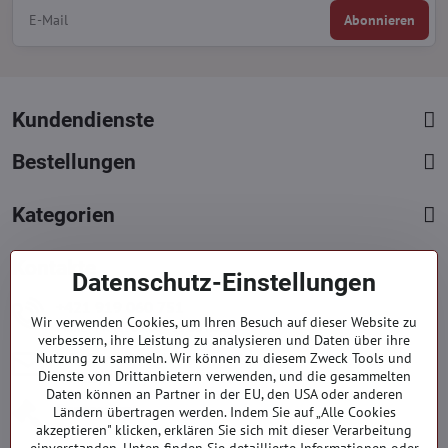
Abonnieren
Kundendienste
Bestellungen
Kategorien
Kontakte
Datenschutz-Einstellungen
+421 919 060 751
Wir verwenden Cookies, um Ihren Besuch auf dieser Website zu
Mont. - Freit. : 09:00 - 15:00 hod.
verbessern, ihre Leistung zu analysieren und Daten über ihre
info​@everlady​.eu
Nutzung zu sammeln. Wir können zu diesem Zweck Tools und
Dienste von Drittanbietern verwenden, und die gesammelten
Non stop ( 24/7 )
Daten können an Partner in der EU, den USA oder anderen
Impressum
Ländern übertragen werden. Indem Sie auf „Alle Cookies
akzeptieren" klicken, erklären Sie sich mit dieser Verarbeitung
Firmendaten