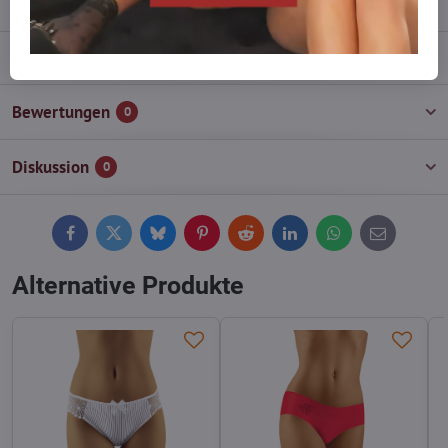
Beschreibung
Bewertungen
0
Diskussion
0
Facebook
Twitter
Bluesky
Pinterest
Reddit
LinkedIn
WhatsApp
E-
mail
Alternative Produkte