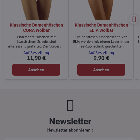
Klassische Damenhöschen
Klassische Damenhöschen
CORA Wolbar
ELIA Wolbar
Charmante Höschen mit
Die nahtlosen Modehöschen von
D
klassischem Schnitt sind
ELIA werden mit einem Laser in der
M
interessant gestaltet. Der Vorderteil
Free-Cut-Technik geschnitten.
besteht aus: gestreiftem Stoff,
Auf Bestellung
Auf Bestellung
Blumenstickerei und einer Schleife.
11,90 €
9,90 €
Ansehen
Ansehen
Newsletter
Newsletter abonnieren :