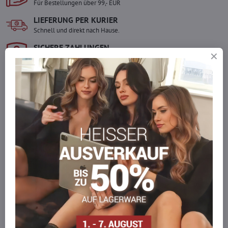
Für Bestellungen über 99,- EUR
LIEFERUNG PER KURIER
Schnell und direkt nach Hause.
SICHERE ZAHLUNGEN
Gesicherte Online-Zahlungen
Ware auf Lager
Wir versenden sofort
Werden Sie Teil von everlady
Werden Sie Teil von everlady und genießen Sie einen
5 %
Mitgliedervorteil
bei jedem Einkauf.
Der Vorteil wird automatisch im Warenkorb angewendet.
Möchten Sie mehr bestellen, als wir
auf Lager haben?
Zögern Sie nicht, uns zu kontaktieren, wir füllen die Ware für Sie
wieder auf!
info​@everlady​.eu