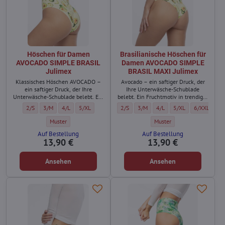
Höschen für Damen
Brasilianische Höschen für
AVOCADO SIMPLE BRASIL
Damen AVOCADO SIMPLE
Julimex
BRASIL MAXI Julimex
Klassisches Höschen AVOCADO –
Avocado – ein saftiger Druck, der
ein saftiger Druck, der Ihre
Ihre Unterwäsche-Schublade
Unterwäsche-Schublade belebt. Ein
belebt. Ein Fruchtmotiv in trendiger
Fruchtmotiv in trendiger grüner
grüner Farbe? Das wird garantiert
Höschen für Damen AVOCADO SIMPLE BRASIL Julimex - Größe:
Höschen für Damen AVOCADO SIMPLE BRASIL Julimex - Größe:
Höschen für Damen AVOCADO SIMPLE BRASIL Julimex - Größe:
Höschen für Damen AVOCADO SIMPLE BRASIL Julimex - Gr
Brasilianische Höschen für Damen AVOCA
Brasilianische Höschen für Dame
Brasilianische Höschen fü
Brasilianische Hös
Brasilianis
2/S
3/M
4/L
5/XL
2/S
3/M
4/L
5/XL
6/XXL
Farbe? Das wird garantiert
Aufmerksamkeit erregen!
Aufmerksamkeit erregen!
Höschen für Damen AVOCADO SIMPLE BRASIL Julimex - Farbe:
Brasilianische Höschen fü
Muster
Muster
Auf Bestellung
Auf Bestellung
13,90 €
13,90 €
Ansehen
Ansehen