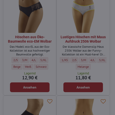
Höschen aus Öko-
Lustiges Höschen mit Maus
Baumwolle eco-EM Wolbar
Aufdruck 2506 Wolbar
Das Modell eco-EL aus der Eco-
Der klassische Damenslip Maus
Kollektion ist aus hochwertiger
2506 Wolbar aus der Funny-
Baumwolle gefertigt.
Kollektion ist ein Must-have! Die
Vorderseite ziert eine gelbe Borte
Höschen aus Öko-Baumwolle eco-EM Wolbar - Größe:
Höschen aus Öko-Baumwolle eco-EM Wolbar - Größe:
Höschen aus Öko-Baumwolle eco-EM Wolbar - Größe:
Höschen aus Öko-Baumwolle eco-EM Wolbar - Größe:
Lustiges Höschen mit Maus Aufdruck 2506
Lustiges Höschen mit Maus Aufdr
Lustiges Höschen mit Maus
Lustiges Höschen m
Lustiges Hö
2/S
3/M
4/L
5/XL
1/XS
2/S
3/M
4/L
5/XL
und die Applikation einer süßen,
grauen Maus mit Käse.
Höschen aus Öko-Baumwolle eco-EM Wolbar - Farbe:
Höschen aus Öko-Baumwolle eco-EM Wolbar - Farbe:
Höschen aus Öko-Baumwolle eco-EM Wolbar - Farbe:
Lustiges Höschen mit Maus A
Beige
Weiß
Schwarz
Melange
Lagernd
Lagernd
12,90 €
11,80 €
Ansehen
Ansehen