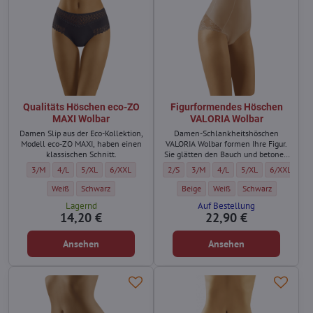
Qualitäts Höschen eco-ZO
Figurformendes Höschen
MAXI Wolbar
VALORIA Wolbar
Damen Slip aus der Eco-Kollektion,
Damen-Schlankheitshöschen
Modell eco-ZO MAXI, haben einen
VALORIA Wolbar formen Ihre Figur.
klassischen Schnitt.
Sie glätten den Bauch und betonen
die Taille.
Qualitäts Höschen eco-ZO MAXI Wolbar - Größe:
Qualitäts Höschen eco-ZO MAXI Wolbar - Größe:
Qualitäts Höschen eco-ZO MAXI Wolbar - Größe:
Qualitäts Höschen eco-ZO MAXI Wolbar - Größe:
Figurformendes Höschen VALORIA Wolbar 
Figurformendes Höschen VALORIA W
Figurformendes Höschen VA
Figurformendes Hösc
Figurformen
3/M
4/L
5/XL
6/XXL
2/S
3/M
4/L
5/XL
6/XXL
Qualitäts Höschen eco-ZO MAXI Wolbar - Farbe:
Qualitäts Höschen eco-ZO MAXI Wolbar - Farbe:
Figurformendes Höschen VALORIA Wolb
Figurformendes Höschen VAL
Figurformendes Hös
Weiß
Schwarz
Beige
Weiß
Schwarz
Lagernd
Auf Bestellung
14,20 €
22,90 €
Ansehen
Ansehen