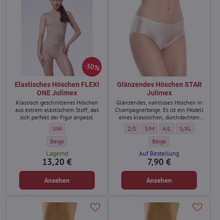
30%
Elastisches Höschen FLEXI
Glänzendes Höschen STAR
ONE Julimex
Julimex
Klassisch geschnittenes Höschen
Glänzendes, nahtloses Höschen in
aus extrem elastischem Stoff, das
Champagnerbeige. Es ist ein Modell
sich perfekt der Figur anpasst.
eines klassischen, durchdachten
Schnitts, der den gesamten Po
Elastisches Höschen FLEXI ONE Julimex - Größe:
Glänzendes Höschen STAR Julimex - 
Glänzendes Höschen STAR Juli
Glänzendes Höschen ST
Glänzendes Hösc
UNI
2/S
3/M
4/L
5/XL
bedeckt.
Elastisches Höschen FLEXI ONE Julimex - Farbe:
Glänzendes Höschen STAR J
Beige
Beige
Lagernd
Auf Bestellung
13,20 €
7,90 €
Ansehen
Ansehen