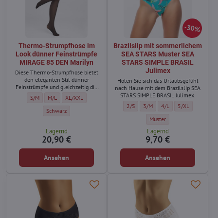
30%
Thermo-Strumpfhose im
Brazilslip mit sommerlichem
Look dünner Feinstrümpfe
SEA STARS Muster SEA
MIRAGE 85 DEN Marilyn
STARS SIMPLE BRASIL
Julimex
Diese Thermo-Strumpfhose bietet
den eleganten Stil dünner
Holen Sie sich das Urlaubsgefühl
Feinstrümpfe und gleichzeitig die
nach Hause mit dem Brazilslip SEA
Wärmefunktion einer
STARS SIMPLE BRASIL Julimex.
Thermo-Strumpfhose im Look dünner Feinstrümpfe MIRAGE 85 DEN Marilyn -
Thermo-Strumpfhose im Look dünner Feinstrümpfe MIRAGE 85 DEN Ma
Thermo-Strumpfhose im Look dünner Feinstrümpfe MIRAGE 85 
S/M
M/L
XL/XXL
Winterstrumpfhose.
Brazilslip mit sommerlichem SEA STA
Brazilslip mit sommerlichem 
Brazilslip mit sommerl
Brazilslip mit 
2/S
3/M
4/L
5/XL
Thermo-Strumpfhose im Look dünner Feinstrümpfe MIRAGE 85 DEN Mar
Schwarz
Brazilslip mit sommerliche
Muster
Lagernd
Lagernd
20,90 €
9,70 €
Ansehen
Ansehen