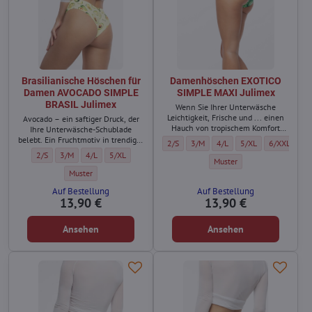
Brasilianische Höschen für
Damenhöschen EXOTICO
Damen AVOCADO SIMPLE
SIMPLE MAXI Julimex
BRASIL Julimex
Wenn Sie Ihrer Unterwäsche
Leichtigkeit, Frische und ... einen
Avocado – ein saftiger Druck, der
Hauch von tropischem Komfort
Ihre Unterwäsche-Schublade
verleihen möchten, entscheiden
belebt. Ein Fruchtmotiv in trendiger
Damenhöschen EXOTICO SIMPLE MAXI Jul
Damenhöschen EXOTICO SIMPLE MA
Damenhöschen EXOTICO SIM
Damenhöschen EXOTI
Damenhösche
2/S
3/M
4/L
5/XL
6/XXL
Sie sich für das klassische Exotico
grüner Farbe? Das wird garantiert
Brasilianische Höschen für Damen AVOCADO SIMPLE BRASIL Julimex - Größe:
Brasilianische Höschen für Damen AVOCADO SIMPLE BRASIL Julimex - G
Brasilianische Höschen für Damen AVOCADO SIMPLE BRASIL Juli
Brasilianische Höschen für Damen AVOCADO SIMPLE BRASI
2/S
3/M
4/L
5/XL
MAXI.
Aufmerksamkeit erregen!
Damenhöschen EXOTICO SIMP
Muster
Brasilianische Höschen für Damen AVOCADO SIMPLE BRASIL Julimex -
Muster
Auf Bestellung
Auf Bestellung
13,90 €
13,90 €
Ansehen
Ansehen