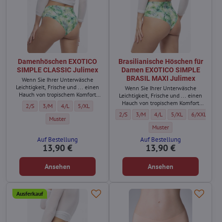
Damenhöschen EXOTICO
Brasilianische Höschen für
SIMPLE CLASSIC Julimex
Damen EXOTICO SIMPLE
BRASIL MAXI Julimex
Wenn Sie Ihrer Unterwäsche
Leichtigkeit, Frische und ... einen
Wenn Sie Ihrer Unterwäsche
Hauch von tropischem Komfort
Leichtigkeit, Frische und ... einen
verleihen möchten, entscheiden
Hauch von tropischem Komfort
Damenhöschen EXOTICO SIMPLE CLASSIC Julimex - Größe:
Damenhöschen EXOTICO SIMPLE CLASSIC Julimex - Größe:
Damenhöschen EXOTICO SIMPLE CLASSIC Julimex - Größe:
Damenhöschen EXOTICO SIMPLE CLASSIC Julimex - Größe
2/S
3/M
4/L
5/XL
Sie sich für das klassische Exotico.
verleihen möchten, entscheiden
Brasilianische Höschen für Damen EXOTI
Brasilianische Höschen für Damen
Brasilianische Höschen fü
Brasilianische Hösc
Brasilianis
2/S
3/M
4/L
5/XL
6/XXL
Sie sich für Exotico MAXI.
Damenhöschen EXOTICO SIMPLE CLASSIC Julimex - Farbe:
Muster
Brasilianische Höschen für
Muster
Auf Bestellung
Auf Bestellung
13,90 €
13,90 €
Ansehen
Ansehen
Ausferkauf