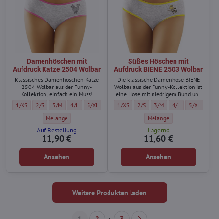
Damenhöschen mit
Süßes Höschen mit
Aufdruck Katze 2504 Wolbar
Aufdruck BIENE 2503 Wolbar
Klassisches Damenhöschen Katze
Die klassische Damenhose BIENE
2504 Wolbar aus der Funny-
Wolbar aus der Funny-Kollektion ist
Kollektion, einfach ein Muss!
eine Hose mit niedrigem Bund und
etwas breiteren Hüften.
Damenhöschen mit Aufdruck Katze 2504 Wolbar - Größe:
Damenhöschen mit Aufdruck Katze 2504 Wolbar - Größe:
Damenhöschen mit Aufdruck Katze 2504 Wolbar - Größe:
Damenhöschen mit Aufdruck Katze 2504 Wolbar - Größe:
Damenhöschen mit Aufdruck Katze 2504 Wolbar - Gr
Süßes Höschen mit Aufdruck BIENE 2503 
Süßes Höschen mit Aufdruck BIEN
Süßes Höschen mit Aufdru
Süßes Höschen mit
Süßes Hösch
1/XS
2/S
3/M
4/L
5/XL
1/XS
2/S
3/M
4/L
5/XL
Damenhöschen mit Aufdruck Katze 2504 Wolbar - Farbe:
Süßes Höschen mit Aufdruck 
Melange
Melange
Auf Bestellung
Lagernd
11,90 €
11,60 €
Ansehen
Ansehen
Weitere Produkten laden
1
2
3