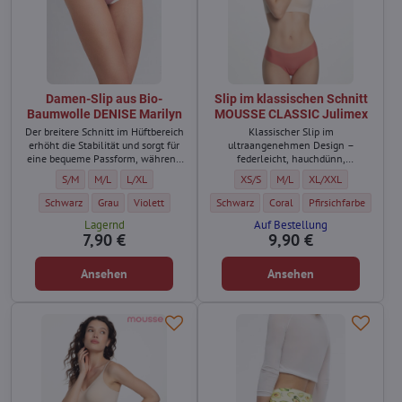
Damen-Slip aus Bio-
Slip im klassischen Schnitt
Baumwolle DENISE Marilyn
MOUSSE CLASSIC Julimex
Der breitere Schnitt im Hüftbereich
Klassischer Slip im
erhöht die Stabilität und sorgt für
ultraangenehmen Design –
eine bequeme Passform, während
federleicht, hauchdünn,
die elastischen Bänder am Bund
atmungsaktiv, verpackt in einer
Damen-Slip aus Bio-Baumwolle DENISE Marilyn - Größe:
Damen-Slip aus Bio-Baumwolle DENISE Marilyn - Größe:
Damen-Slip aus Bio-Baumwolle DENISE Marilyn - Größe:
Slip im klassischen Schnitt MOUSSE
Slip im klassischen Schnitt
Slip im klassischen 
S/M
M/L
L/XL
XS/S
M/L
XL/XXL
und an den Beinabschlüssen eng
praktischen Lippenstiftgröße!
am Körper anliegen, ohne
Damen-Slip aus Bio-Baumwolle DENISE Marilyn - Farbe:
Damen-Slip aus Bio-Baumwolle DENISE Marilyn - Farbe:
Damen-Slip aus Bio-Baumwolle DENISE Marilyn - Farbe:
Slip im klassischen Schnitt MOUSSE CLAS
Slip im klassischen Schnitt 
Slip im klassischen 
Schwarz
Grau
Violett
Schwarz
Coral
Pfirsichfarbe
auszuleiern oder sich zu verformen.
Lagernd
Auf Bestellung
7,90 €
9,90 €
Ansehen
Ansehen