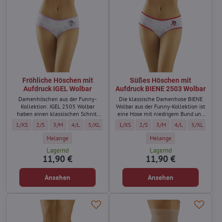
Fröhliche Höschen mit
Süßes Höschen mit
Aufdruck IGEL Wolbar
Aufdruck BIENE 2503 Wolbar
Damenhöschen aus der Funny-
Die klassische Damenhose BIENE
Kollektion: IGEL 2505 Wolbar
Wolbar aus der Funny-Kollektion ist
haben einen klassischen Schnitt
eine Hose mit niedrigem Bund und
und sind äußerst bequem.
etwas breiteren Hüften.
Fröhliche Höschen mit Aufdruck IGEL Wolbar - Größe:
Fröhliche Höschen mit Aufdruck IGEL Wolbar - Größe:
Fröhliche Höschen mit Aufdruck IGEL Wolbar - Größe:
Fröhliche Höschen mit Aufdruck IGEL Wolbar - Größe:
Fröhliche Höschen mit Aufdruck IGEL Wolbar - Größe:
Süßes Höschen mit Aufdruck BIENE 2503 
Süßes Höschen mit Aufdruck BIEN
Süßes Höschen mit Aufdru
Süßes Höschen mit
Süßes Hösch
1/XS
2/S
3/M
4/L
5/XL
1/XS
2/S
3/M
4/L
5/XL
Fröhliche Höschen mit Aufdruck IGEL Wolbar - Farbe:
Süßes Höschen mit Aufdruck 
Melange
Melange
Lagernd
Lagernd
11,90 €
11,90 €
Ansehen
Ansehen