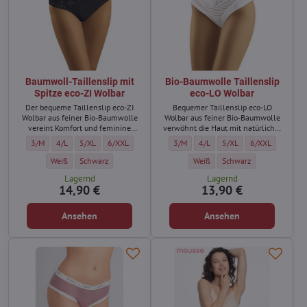
Baumwoll-Taillenslip mit
Bio-Baumwolle Taillenslip
Spitze eco-ZI Wolbar
eco-LO Wolbar
Der bequeme Taillenslip eco-ZI
Bequemer Taillenslip eco-LO
Wolbar aus feiner Bio-Baumwolle
Wolbar aus feiner Bio-Baumwolle
vereint Komfort und feminine
verwöhnt die Haut mit natürlicher
Raffinesse.
Weichheit.
Baumwoll-Taillenslip mit Spitze eco-ZI Wolbar - Größe:
Baumwoll-Taillenslip mit Spitze eco-ZI Wolbar - Größe:
Baumwoll-Taillenslip mit Spitze eco-ZI Wolbar - Größe:
Baumwoll-Taillenslip mit Spitze eco-ZI Wolbar - Größe:
Bio-Baumwolle Taillenslip eco-LO Wolb
Bio-Baumwolle Taillenslip eco-
Bio-Baumwolle Taillensli
Bio-Baumwolle Ta
3/M
4/L
5/XL
6/XXL
3/M
4/L
5/XL
6/XXL
Baumwoll-Taillenslip mit Spitze eco-ZI Wolbar - Farbe:
Baumwoll-Taillenslip mit Spitze eco-ZI Wolbar - Farbe:
Bio-Baumwolle Taillenslip eco-LO
Bio-Baumwolle Taillensli
Weiß
Schwarz
Weiß
Schwarz
Lagernd
Lagernd
14,90 €
13,90 €
Ansehen
Ansehen