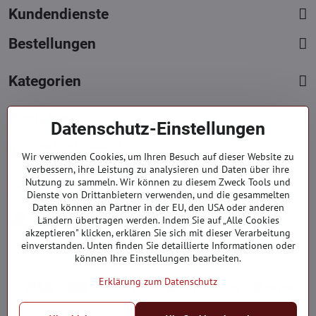
Kundendienste
Bestellungen
Kategorien
Kontakte
Datenschutz-Einstellungen
+421 919 060 751
Wir verwenden Cookies, um Ihren Besuch auf dieser Website zu
Mont. - Freit. : 09:00 - 15:00 hod.
verbessern, ihre Leistung zu analysieren und Daten über ihre
info​@everlady​.eu
Nutzung zu sammeln. Wir können zu diesem Zweck Tools und
Dienste von Drittanbietern verwenden, und die gesammelten
Non stop ( 24/7 )
Daten können an Partner in der EU, den USA oder anderen
Impressum
Ländern übertragen werden. Indem Sie auf „Alle Cookies
akzeptieren" klicken, erklären Sie sich mit dieser Verarbeitung
Firmendaten
einverstanden. Unten finden Sie detaillierte Informationen oder
können Ihre Einstellungen bearbeiten.
Erklärung zum Datenschutz