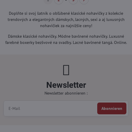
Doplňte si svoj šatník o obľúbené klasické nohavičky z kolekcie
trendových a elegantných dámskych, lacných, sexi a aj luxusných
nohavičiek za najnižšie ceny!
Dámske klasické nohavičky. Módne bavlnené nohavičky. Luxusné
farebné boxerky bezšvové na svadby. Lacné bavlnené tangá. Online.
Newsletter
Newsletter abonnieren :
Abonnieren