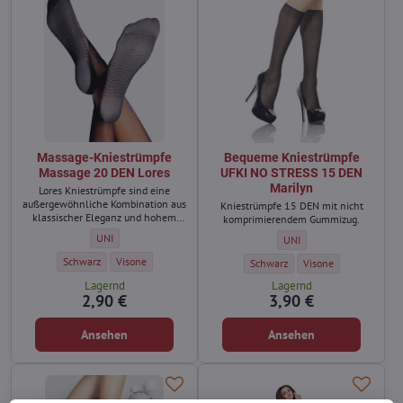
Massage-Kniestrümpfe
Bequeme Kniestrümpfe
Massage 20 DEN Lores
UFKI NO STRESS 15 DEN
Marilyn
Lores Kniestrümpfe sind eine
außergewöhnliche Kombination aus
Kniestrümpfe 15 DEN mit nicht
klassischer Eleganz und hohem
komprimierendem Gummizug.
Komfort.
Massage-Kniestrümpfe Massage 20 DEN Lores - Größe:
UNI
Bequeme Kniestrümpfe UFK
UNI
Massage-Kniestrümpfe Massage 20 DEN Lores - Farbe:
Massage-Kniestrümpfe Massage 20 DEN Lores - Farbe:
Schwarz
Visone
Bequeme Kniestrümpfe UFKI NO S
Bequeme Kniestrümpfe
Schwarz
Visone
Lagernd
Lagernd
2,90 €
3,90 €
Ansehen
Ansehen