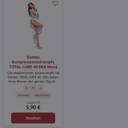
Damen
Kompressionsstrümpfe
TOTAL CARE 40 DEN Mona
Die medizinischen Kniestrümpfe für
Damen TOTAL CATE 40 DEN bieten
Ihren Beinen den ganzen Tag über
Komfort.
Damen Kompressionsstrümpfe TOTAL CARE 40 DEN Mona - Größe:
Damen Kompressionsstrümpfe TOTAL CARE 40 DEN Mona - Größe:
Damen Kompressionsstrümpfe TOTAL CARE 40 DEN Mona - Gr
S
M
L
Damen Kompressionsstrümpfe TOTAL CARE 40 DEN Mona - Farbe:
Damen Kompressionsstrümpfe TOTAL CARE 40 DEN Mona - Farbe
Schwarz
Hautfarbe
Lagernd
5,90 €
Ansehen