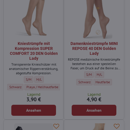
Kniestrümpfe mit
Damenkniestrümpfe MINI
Kompression SUPER
REPOSE 40 DEN Golden
COMFORT 20 DEN Golden
Lady
Lady
REPOSE medizinische Kniestrümpfe
bestehen aus einer speziellen
Transparente Knieschützer mit
Faser, um Druck auf die Beine zu
anatomischer Rippenverstärkung,
erzeugen und Krampfadern
abgestufte Kompression.
Damenkniestrümpfe MINI REP
Damenkniestrümpfe MI
S/M
M/L
vorzubeugen.
Kniestrümpfe mit Kompression SUPER COMFORT 20 DEN Golden Lady -
Kniestrümpfe mit Kompression SUPER COMFORT 20 DEN Golden 
S/M
M/L
Damenkniestrümpfe MINI REPOSE 4
Damenkniestrümpfe MIN
Schwarz
Hautfarbe
Kniestrümpfe mit Kompression SUPER COMFORT 20 DEN Golden Lady - Farbe:
Kniestrümpfe mit Kompression SUPER COMFORT 20 DEN Golden Lady -
Schwarz
Playa / Hellhautfarbe
Lagernd
Lagernd
3,90 €
4,90 €
Ansehen
Ansehen