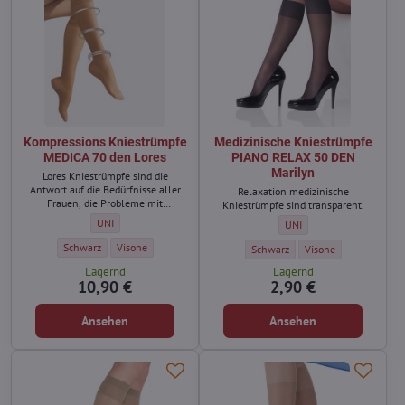
Kompressions Kniestrümpfe
Medizinische Kniestrümpfe
MEDICA 70 den Lores
PIANO RELAX 50 DEN
Marilyn
Lores Kniestrümpfe sind die
Antwort auf die Bedürfnisse aller
Relaxation medizinische
Frauen, die Probleme mit
Kniestrümpfe sind transparent.
geschwollenen Beinen und
Kompressions Kniestrümpfe MEDICA 70 den Lores - Größe:
UNI
Medizinische Kniestrümpf
UNI
Müdigkeit am Ende des Tages
haben.
Kompressions Kniestrümpfe MEDICA 70 den Lores - Farbe:
Kompressions Kniestrümpfe MEDICA 70 den Lores - Farbe:
Schwarz
Visone
Medizinische Kniestrümpfe PIANO
Medizinische Kniestr
Schwarz
Visone
Lagernd
Lagernd
10,90 €
2,90 €
Ansehen
Ansehen