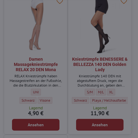
Damen
Kniestrümpfe BENESSERE &
Massagekniestrümpfe
BELLEZZA 140 DEN Golden
RELAX 20 DEN Mona
Lady
RELAX Kniestrümpfe haben
Kniestrümpfe 140 DEN mit
Massagestreifen an der Fußsohle,
abgestuftem Druck, regen die
die die Blutzirkulation in den
Durchblutung an, geben den
Beinen unterstützen.
Beinen ein Gefühl von Leichtigkeit.
Damen Massagekniestrümpfe RELAX 20 DEN Mona - Größe:
Kniestrümpfe BENESSERE & BELL
Kniestrümpfe BENESSERE 
Kniestrümpfe BEN
UNI
S/M
M/L
XL
Damen Massagekniestrümpfe RELAX 20 DEN Mona - Farbe:
Damen Massagekniestrümpfe RELAX 20 DEN Mona - Farbe:
Kniestrümpfe BENESSERE & BELLEZZA 14
Kniestrümpfe BENESSERE & B
Schwarz
Visone
Schwarz
Playa / Hellhautfarbe
Lagernd
Lagernd
4,90 €
11,90 €
Ansehen
Ansehen