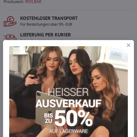
Produzent:
WOLBAR
KOSTENLOSER TRANSPORT
Für Bestellungen über 99,- EUR
LIEFERUNG PER KURIER
Schnell und direkt nach Hause.
SICHERE ZAHLUNGEN
Gesicherte Online-Zahlungen
Ware auf Lager
Wir versenden sofort
Werden Sie Teil von everlady
Werden Sie Teil von everlady und genießen Sie einen
5 %
Mitgliedervorteil
bei jedem Einkauf.
Der Vorteil wird automatisch im Warenkorb angewendet.
Möchten Sie mehr bestellen, als wir
auf Lager haben?
Zögern Sie nicht, uns zu kontaktieren, wir füllen die Ware für Sie