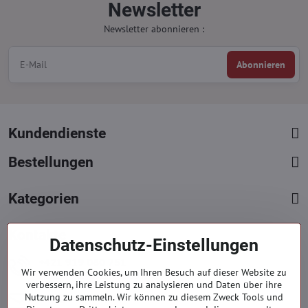
Newsletter
Newsletter abonnieren :
Abonnieren
Kundendienste
Bestellungen
Kategorien
Kontakte
Datenschutz-Einstellungen
+421 919 060 751
Wir verwenden Cookies, um Ihren Besuch auf dieser Website zu
Mont. - Freit. : 09:00 - 15:00 hod.
verbessern, ihre Leistung zu analysieren und Daten über ihre
info​@everlady​.eu
Nutzung zu sammeln. Wir können zu diesem Zweck Tools und