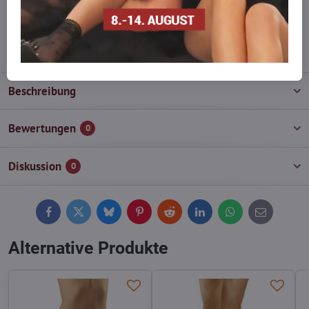
wieder auf!
info​@everlady​.eu
Beschreibung
Bewertungen
0
Diskussion
0
Facebook
Twitter
Bluesky
Pinterest
Reddit
LinkedIn
WhatsApp
E-
mail
Alternative Produkte