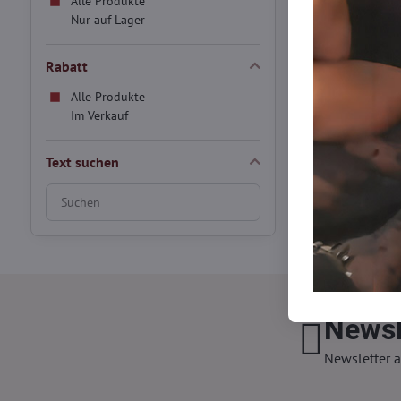
Alle Produkte
Lagernd
Nur auf Lager
23,90 €
Rabatt
Alle Produkte
Im Verkauf
Text suchen
Suchfilterergebnisse
nach
Volltext
Newsl
Newsletter a