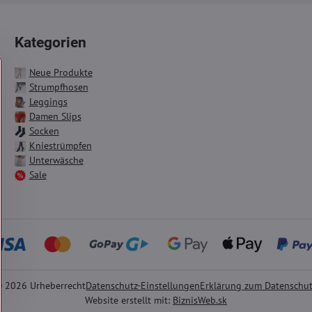
Kategorien
Neue Produkte
Strumpfhosen
Leggings
Damen Slips
Socken
Kniestrümpfen
Unterwäsche
Sale
©
2026
Urheberrecht
Datenschutz-Einstellungen
Erklärung zum Datenschu
Website erstellt mit:
BiznisWeb.sk