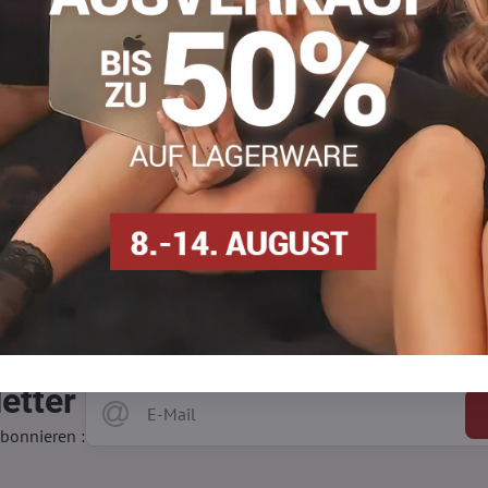
Auf Bestellung
Ansehen
An
23,90 €
etter
bonnieren :