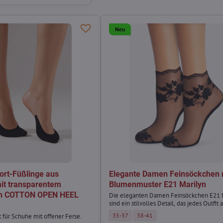
Neu
rt-Füßlinge aus
Elegante Damen Feinsöckchen 
it transparentem
Blumenmuster E21 Marilyn
en COTTON OPEN HEEL
Die eleganten Damen Feinsöckchen E21 
sind ein stilvolles Detail, das jedes Outfit 
Elegante Damen Feinsöckchen mit Blumenmu
Elegante Damen Feinsöckchen mit
35-37
38-41
 für Schuhe mit offener Ferse.