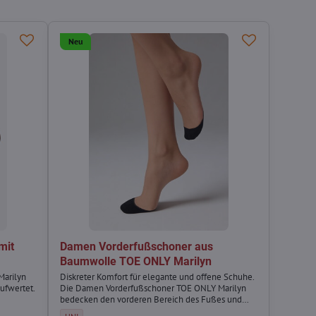
Neu
mit
Damen Vorderfußschoner aus
Baumwolle TOE ONLY Marilyn
Marilyn
Diskreter Komfort für elegante und offene Schuhe.
aufwertet.
Die Damen Vorderfußschoner TOE ONLY Marilyn
bedecken den vorderen Bereich des Fußes und
ster E21 Marilyn - Größe:
 Blumenmuster E21 Marilyn - Größe:
sorgen für ein angenehmes Tragegefühl, ohne im
Damen Vorderfußschoner aus Baumwolle TOE ONLY Marilyn - Größe: