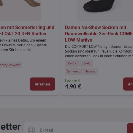
en mit Schmetterling und
Damen No-Show Socken mit
FLOAT 20 DEN Knittex
Baumwollsohle 2er-Pack COM
LOW Marilyn
ein kleines Detail, um einem
se Etwas zu verleihen – genau
Die COMFORT LOW Marilyn Damen-Unsic
zarten Söckchen mit
Socken sind ideal für Frauen, die Komfort
otiv gemacht. ✨
einen dezenten Look in ihren Schuhen m
it Schmetterling und Tattoo-Look FLOAT 20 DEN Knittex - Größe:
Damen No-Show Socken mit Baumwollsohle
Damen No-Show Socken mit Baumw
35-37
38-41
it Schmetterling und Tattoo-Look FLOAT 20 DEN Knittex - Farbe:
 Söckchen mit Schmetterling und Tattoo-Look FLOAT 20 DEN Knittex - Farbe:
arbe/Schwarz
Damen No-Show Socken mit Baumwollsohle
Damen No-Show Socken mit Bau
Schwarz
Natural
Lagernd
Ansehen
An
4,90 €
etter