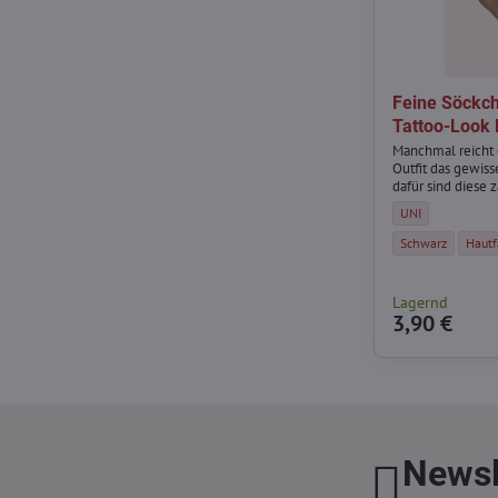
Feine Söckch
Tattoo-Look 
Manchmal reicht 
Outfit das gewis
dafür sind diese 
Schmetterlingsm
Feine Söckchen m
UNI
Feine Söckchen m
Feine
Schwarz
Hautf
Lagernd
3,90 €
Newsl