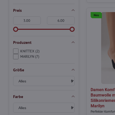
Preis
Neu
Von:
An:
Produzent
KNITTEX (2)
MARILYN (7)
Größe
Damen Komfo
Baumwolle m
Farbe
Silikonriem
Marilyn
Perfekter Komfort