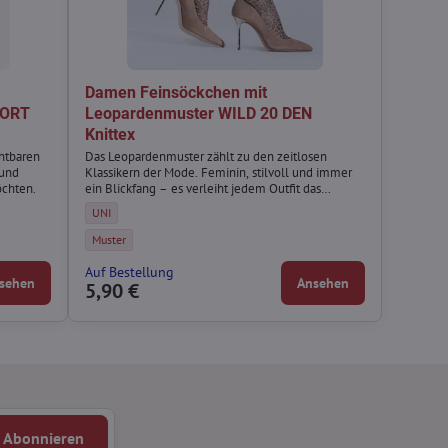
Damen Feinsöckchen mit
FORT
Leopardenmuster WILD 20 DEN
Knittex
htbaren
Das Leopardenmuster zählt zu den zeitlosen
 und
Klassikern der Mode. Feminin, stilvoll und immer
öchten.
ein Blickfang – es verleiht jedem Outfit das
gewisse Etwas. Die WILD Feinsöckchen bringen
 2er-Pack COMFORT LOW Marilyn - Größe:
ollsohle 2er-Pack COMFORT LOW Marilyn - Größe:
Damen Feinsöckchen mit Leopardenmuster WILD 20 DEN Knittex - Grö
UNI
diesen beliebten Trend in einer eleganten,
transparenten Ausführung in Ihren Kleiderschrank.
 2er-Pack COMFORT LOW Marilyn - Farbe:
mwollsohle 2er-Pack COMFORT LOW Marilyn - Farbe:
Damen Feinsöckchen mit Leopardenmuster WILD 20 DEN Knittex - Far
Muster
Auf Bestellung
sehen
Ansehen
5,90 €
Abonnieren