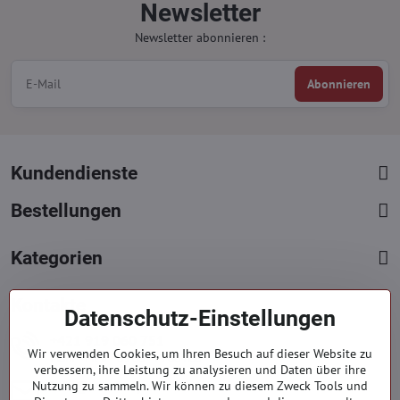
Newsletter
Newsletter abonnieren :
Abonnieren
Kundendienste
Bestellungen
Kategorien
Kontakte
Datenschutz-Einstellungen
+421 919 060 751
Wir verwenden Cookies, um Ihren Besuch auf dieser Website zu
Mont. - Freit. : 09:00 - 15:00 hod.
verbessern, ihre Leistung zu analysieren und Daten über ihre
info​@everlady​.eu
Nutzung zu sammeln. Wir können zu diesem Zweck Tools und