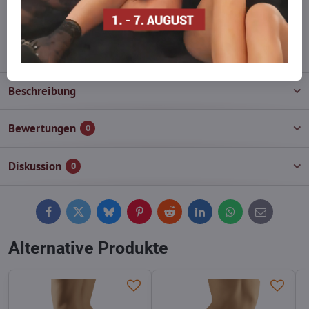
wieder auf!
info​@everlady​.eu
Beschreibung
Bewertungen
0
Diskussion
0
Facebook
Twitter
Bluesky
Pinterest
Reddit
LinkedIn
WhatsApp
E-
mail
Alternative Produkte