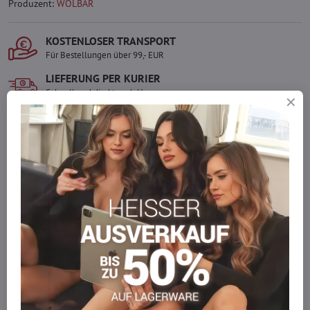
Produzent:
WOLBAR
KOSTENLOSER TRANSPORT
Für Bestellungen über 99,- EUR
LIEFERUNG PER KURIER
Schnell und direkt nach Hause.
SICHERE ZAHLUNGEN
Gesicherte Online-Zahlungen
Ware auf Lager
Wir versenden sofort
Werden Sie Teil von everlady
Werden Sie Teil von everlady und genießen Sie einen
5 %
Mitgliedervorteil
bei jedem Einkauf.
Der Vorteil wird automatisch im Warenkorb angewendet.
Möchten Sie mehr bestellen, als wir
auf Lager haben?
Zögern Sie nicht, uns zu kontaktieren, wir füllen die Ware für Sie