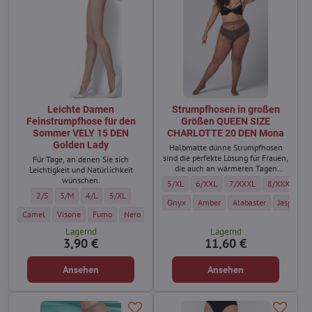
Leichte Damen
Strumpfhosen in großen
Feinstrumpfhose für den
Größen QUEEN SIZE
Sommer VELY 15 DEN
CHARLOTTE 20 DEN Mona
Golden Lady
Halbmatte dünne Strumpfhosen
sind die perfekte Lösung für Frauen,
Für Tage, an denen Sie sich
die auch an wärmeren Tagen
Leichtigkeit und Natürlichkeit
perfekt aussehen möchten.
wünschen.
Strumpfhosen in großen Größen QUEEN 
Strumpfhosen in großen Größen
Strumpfhosen in große
Strumpfhose
5/XL
6/XXL
7/XXXL
8/XXXXL
Leichte Damen Feinstrumpfhose für den Sommer VELY 15 DEN Golden Lady - G
Leichte Damen Feinstrumpfhose für den Sommer VELY 15 DEN Golden L
Leichte Damen Feinstrumpfhose für den Sommer VELY 15 DEN Go
Leichte Damen Feinstrumpfhose für den Sommer VELY 15
2/S
3/M
4/L
5/XL
Strumpfhosen in großen Größen QUEEN 
Strumpfhosen in großen Größen
Strumpfhosen in groß
Strumpfh
Onyx
Amber
Alabaster
Jasper
Leichte Damen Feinstrumpfhose für den Sommer VELY 15 DEN Golden Lady - Farb
Leichte Damen Feinstrumpfhose für den Sommer VELY 15 DEN Golden La
Leichte Damen Feinstrumpfhose für den Sommer VELY 15 DEN 
Leichte Damen Feinstrumpfhose für den Sommer VELY
Camel
Visone
Fumo
Nero
Lagernd
Lagernd
3,90 €
11,60 €
Ansehen
Ansehen