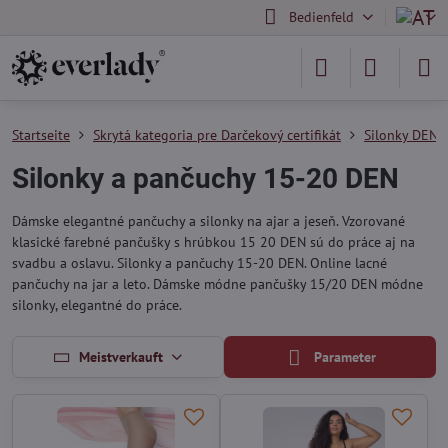
Bedienfeld
Startseite
Skrytá kategoria pre Darčekový certifikát
Silonky DEN
Silonky a pančuchy 15-20 DEN
Dámske elegantné pančuchy a silonky na ajar a jeseň. Vzorované
klasické farebné pančušky s hrúbkou 15 20 DEN sú do práce aj na
svadbu a oslavu. Silonky a pančuchy 15-20 DEN. Online lacné
pančuchy na jar a leto. Dámske módne pančušky 15/20 DEN módne
silonky, elegantné do práce.
Meistverkauft
Parameter