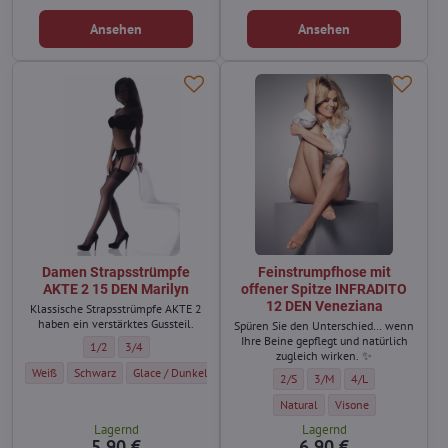
Ansehen
Ansehen
Damen Strapsstrümpfe
Feinstrumpfhose mit
AKTE 2 15 DEN Marilyn
offener Spitze INFRADITO
12 DEN Veneziana
Klassische Strapsstrümpfe AKTE 2
haben ein verstärktes Gussteil.
Spüren Sie den Unterschied… wenn
Ihre Beine gepflegt und natürlich
Damen Strapsstrümpfe AKTE 2 15 DEN Marilyn - Größe:
Damen Strapsstrümpfe AKTE 2 15 DEN Marilyn - Größe:
1/2
3/4
zugleich wirken. ✨
Damen Strapsstrümpfe AKTE 2 15 DEN Marilyn - Farbe:
Damen Strapsstrümpfe AKTE 2 15 DEN Marilyn - Farbe:
Damen Strapsstrümpfe AKTE 2 15 DEN Marilyn - Farbe:
Damen Strapsstrümpfe AKTE 2 15 
Weiß
Schwarz
Glace / Dunkelhautfarbe
Visone
Feinstrumpfhose mit offener Spi
Feinstrumpfhose mit offen
Feinstrumpfhose mi
2/S
3/M
4/L
Feinstrumpfhose mit offener Spi
Feinstrumpfhose mit o
Natural
Visone
Lagernd
Lagernd
5,90 €
6,90 €