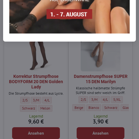
Ansehen
Ansehen
Korrektur Strumpfhose
Damenstrumpfhose SUPER
BODYFORM 20 DEN Golden
15 DEN Marilyn
Lady
Klassische halbmatte Strümpfe
SUPER sind sehr weich im Griff.
Die Strumpfhose besteht aus Lycra.
Damenstrumpfhose SUPER 15 DEN Mar
Damenstrumpfhose SUPER 15 D
Damenstrumpfhose SUP
Damenstrumpfho
2/S
3/M
4/L
5/XL
Korrektur Strumpfhose BODYFORM 20 DEN Golden Lady - Größe:
Korrektur Strumpfhose BODYFORM 20 DEN Golden Lady - Größe:
Korrektur Strumpfhose BODYFORM 20 DEN Golden Lady - Gr
2/S
3/M
4/L
Damenstrumpfhose SUPER 15 DEN Marily
Damenstrumpfhose SUPER 15 DEN
Damenstrumpfhose SU
Damenstru
Beige
Bianco
Schwarz
Glace / D
Korrektur Strumpfhose BODYFORM 20 DEN Golden Lady - Farbe:
Korrektur Strumpfhose BODYFORM 20 DEN Golden Lady - Farbe
Schwarz
Melon
Lagernd
Lagernd
9,60 €
3,90 €
Ansehen
Ansehen