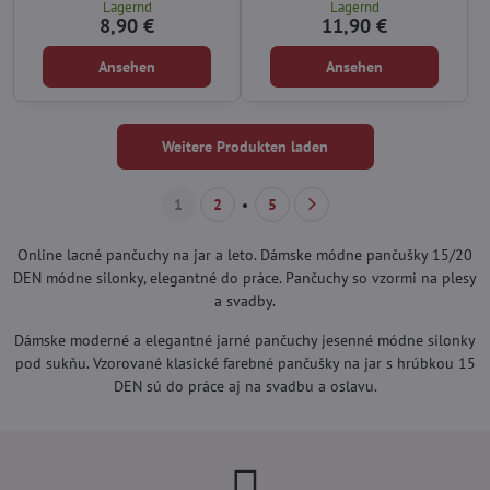
Lagernd
Lagernd
8,90 €
11,90 €
Ansehen
Ansehen
Weitere Produkten laden
1
2
5
Online lacné pančuchy na jar a leto. Dámske módne pančušky 15/20
DEN módne silonky, elegantné do práce. Pančuchy so vzormi na plesy
a svadby.
Dámske moderné a elegantné jarné pančuchy jesenné módne silonky
pod sukňu. Vzorované klasické farebné pančušky na jar s hrúbkou 15
DEN sú do práce aj na svadbu a oslavu.