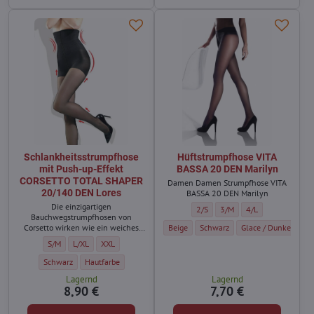
Schlankheitsstrumpfhose
Hüftstrumpfhose VITA
mit Push-up-Effekt
BASSA 20 DEN Marilyn
CORSETTO TOTAL SHAPER
Damen Damen Strumpfhose VITA
20/140 DEN Lores
BASSA 20 DEN Marilyn
Die einzigartigen
Hüftstrumpfhose VITA BASSA 20 D
Hüftstrumpfhose VITA BAS
Hüftstrumpfhose VI
2/S
3/M
4/L
Bauchwegstrumpfhosen von
Hüftstrumpfhose VITA BASSA 20 DEN Mari
Hüftstrumpfhose VITA BASSA 20 
Hüftstrumpfhose VIT
Beige
Schwarz
Glace / Dunkelhautf
Corsetto wirken wie ein weiches
und angenehm umhüllendes
Schlankheitsstrumpfhose mit Push-up-Effekt CORSETTO TOTAL SHAPER 20/
Schlankheitsstrumpfhose mit Push-up-Effekt CORSETTO TOTAL SHAP
Schlankheitsstrumpfhose mit Push-up-Effekt CORSETTO TO
S/M
L/XL
XXL
Korsett für Oberschenkel, Gesäß
und Hüfte.
Schlankheitsstrumpfhose mit Push-up-Effekt CORSETTO TOTAL SHAPER 20/14
Schlankheitsstrumpfhose mit Push-up-Effekt CORSETTO TOTAL S
Schwarz
Hautfarbe
Lagernd
Lagernd
8,90 €
7,70 €