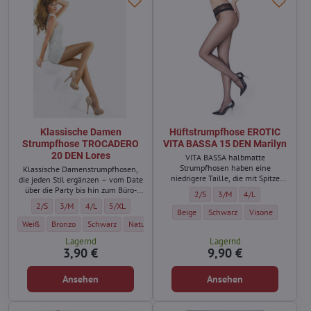
Klassische Damen
Hüftstrumpfhose EROTIC
Strumpfhose TROCADERO
VITA BASSA 15 DEN Marilyn
20 DEN Lores
VITA BASSA halbmatte
Strumpfhosen haben eine
Klassische Damenstrumpfhosen,
niedrigere Taille, die mit Spitze
die jeden Stil ergänzen – vom Date
verziert ist.
über die Party bis hin zum Büro-
Hüftstrumpfhose EROTIC VITA BA
Hüftstrumpfhose EROTIC V
Hüftstrumpfhose E
2/S
3/M
4/L
Dresscode.
Klassische Damen Strumpfhose TROCADERO 20 DEN Lores - Größe:
Klassische Damen Strumpfhose TROCADERO 20 DEN Lores - Größe:
Klassische Damen Strumpfhose TROCADERO 20 DEN Lores - Grö
Klassische Damen Strumpfhose TROCADERO 20 DEN Lores
2/S
3/M
4/L
5/XL
Hüftstrumpfhose EROTIC VITA BASSA 1
Hüftstrumpfhose EROTIC VITA
Hüftstrumpfhose 
Beige
Schwarz
Visone
Klassische Damen Strumpfhose TROCADERO 20 DEN Lores - Farbe:
Klassische Damen Strumpfhose TROCADERO 20 DEN Lores - Farbe:
Klassische Damen Strumpfhose TROCADERO 20 DEN Lores - Far
Klassische Damen Strumpfhose TROCADERO 20 DEN L
Klassische Damen Strumpfhose TROCADER
Klassische 
Weiß
Bronzo
Schwarz
Natural
Golde / Dunkelhautfarbe
Metallo
Lagernd
Lagernd
3,90 €
9,90 €
Ansehen
Ansehen