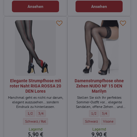
Ansehen
Ansehen
Elegante Strumpfhose mit
Damenstrumpfhose ohne
roter Naht RIGA ROSSA 20
Zehen NUDO NF 15 DEN
DEN Lores
Marilyn
Manchmal geht es nicht nur darum,
Stellen Sie sich Ihr perfektes
elegant auszusehen… sondern
Sommer-Outfit vor… elegante
Eindruck zu hinterlassen.
Sandalen, offene Zehen… und
dennoch ebenmäßige, gepflegte
Elegante Strumpfhose mit roter Naht RIGA ROSSA 20 DEN Lores - Größe
Elegante Strumpfhose mit roter Naht RIGA ROSSA 20 DEN Lores 
Damenstrumpfhose ohne Zehe
Damenstrumpfhose ohn
1/2
3/4
1/2
3/4
und wunderschöne Beine.
Elegante Strumpfhose mit roter Naht RIGA ROSSA 20 DEN Lores - Farbe:
Damenstrumpfhose ohne Zehen N
Damenstrumpfhose oh
Schwarz / Rot
Schwarz
Visone
Lagernd
Lagernd
5,90 €
9,90 €