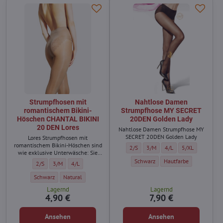
Strumpfhosen mit
Nahtlose Damen
romantischem Bikini-
Strumpfhose MY SECRET
Höschen CHANTAL BIKINI
20DEN Golden Lady
20 DEN Lores
Nahtlose Damen Strumpfhose MY
SECRET 20DEN Golden Lady
Lores Strumpfhosen mit
romantischem Bikini-Höschen sind
Nahtlose Damen Strumpfhose MY SEC
Nahtlose Damen Strumpfhose 
Nahtlose Damen Strum
Nahtlose Damen
2/S
3/M
4/L
5/XL
wie exklusive Unterwäsche: Sie
geben Selbstvertrauen, sie tragen
Nahtlose Damen Strumpfhose MY S
Nahtlose Damen Strump
Schwarz
Hautfarbe
Strumpfhosen mit romantischem Bikini-Höschen CHANTAL BIKINI 20 DEN L
Strumpfhosen mit romantischem Bikini-Höschen CHANTAL BIKINI 20
Strumpfhosen mit romantischem Bikini-Höschen CHANTAL BI
2/S
3/M
4/L
sich gut, sie sind außerdem
langlebig und widerstandsfähig
Strumpfhosen mit romantischem Bikini-Höschen CHANTAL BIKINI 20 DEN Lo
Strumpfhosen mit romantischem Bikini-Höschen CHANTAL BIKINI
Schwarz
Natural
gegen Beschädigungen.
Lagernd
Lagernd
4,90 €
7,90 €
Ansehen
Ansehen