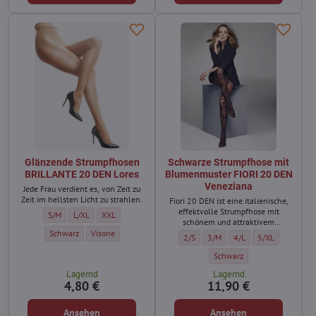
Glänzende Strumpfhosen
Schwarze Strumpfhose mit
BRILLANTE 20 DEN Lores
Blumenmuster FIORI 20 DEN
Veneziana
Jede Frau verdient es, von Zeit zu
Zeit im hellsten Licht zu strahlen.
Fiori 20 DEN ist eine italienische,
effektvolle Strumpfhose mit
Glänzende Strumpfhosen BRILLANTE 20 DEN Lores - Größe:
Glänzende Strumpfhosen BRILLANTE 20 DEN Lores - Größe:
Glänzende Strumpfhosen BRILLANTE 20 DEN Lores - Größe:
S/M
L/XL
XXL
schönem und attraktivem
Blumenmuster, drückt nicht in der
Glänzende Strumpfhosen BRILLANTE 20 DEN Lores - Farbe:
Glänzende Strumpfhosen BRILLANTE 20 DEN Lores - Farbe:
Schwarz
Visone
Schwarze Strumpfhose mit Blumenmus
Schwarze Strumpfhose mit Blu
Schwarze Strumpfhose 
Schwarze Strump
2/S
3/M
4/L
5/XL
Taille, mit Baumwollzwickel, der
für tollen Tragekomfort sorgt.
Schwarze Strumpfhose mit B
Schwarz
Lagernd
Lagernd
4,80 €
11,90 €
Ansehen
Ansehen