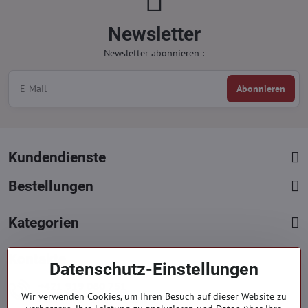
Newsletter
Newsletter abonnieren :
Abonnieren
Kundendienste
Bestellungen
Kategorien
Kontakte
Datenschutz-Einstellungen
+421 919 060 751
Wir verwenden Cookies, um Ihren Besuch auf dieser Website zu
Mont. - Freit. : 09:00 - 15:00 hod.