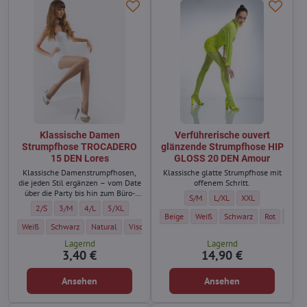
Klassische Damen
Verführerische ouvert
Strumpfhose TROCADERO
glänzende Strumpfhose HIP
15 DEN Lores
GLOSS 20 DEN Amour
Klassische Damenstrumpfhosen,
Klassische glatte Strumpfhose mit
die jeden Stil ergänzen – vom Date
offenem Schritt.
über die Party bis hin zum Büro-
Verführerische ouvert glänzende
Verführerische ouvert glä
Verführerische ou
S/M
L/XL
XXL
Dresscode.
Klassische Damen Strumpfhose TROCADERO 15 DEN Lores - Größe:
Klassische Damen Strumpfhose TROCADERO 15 DEN Lores - Größe:
Klassische Damen Strumpfhose TROCADERO 15 DEN Lores - Grö
Klassische Damen Strumpfhose TROCADERO 15 DEN Lores
2/S
3/M
4/L
5/XL
Verführerische ouvert glänzende Strump
Verführerische ouvert glänzend
Verführerische ouvert 
Verführeris
Verfü
Beige
Weiß
Schwarz
Rot
Very 
Klassische Damen Strumpfhose TROCADERO 15 DEN Lores - Farbe:
Klassische Damen Strumpfhose TROCADERO 15 DEN Lores - Farbe:
Klassische Damen Strumpfhose TROCADERO 15 DEN Lores - Fa
Klassische Damen Strumpfhose TROCADERO 15 DEN 
Klassische Damen Strumpfhose TROCADER
Klassische Damen Strumpfhose 
Klassische Damen Stru
Weiß
Schwarz
Natural
Visone
Fumo
Silver
Golde / Dunkelhautfar
Lagernd
Lagernd
3,40 €
14,90 €
Ansehen
Ansehen