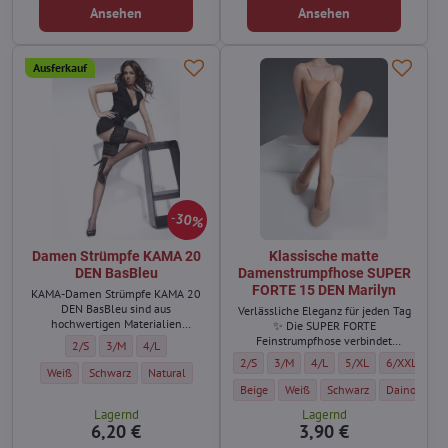
Ansehen
Ansehen
Ausferkauf
30%
Damen Strümpfe KAMA 20
Klassische matte
DEN BasBleu
Damenstrumpfhose SUPER
FORTE 15 DEN Marilyn
KAMA-Damen Strümpfe KAMA 20
DEN BasBleu sind aus
Verlässliche Eleganz für jeden Tag
hochwertigen Materialien
✨ Die SUPER FORTE
hergestellt,
Feinstrumpfhose verbindet
Damen Strümpfe KAMA 20 DEN BasBleu - Größe:
Damen Strümpfe KAMA 20 DEN BasBleu - Größe:
Damen Strümpfe KAMA 20 DEN BasBleu - Größe:
2/S
3/M
4/L
klassischen Stil mit hoher
Klassische matte Damenstrumpfhose SUP
Klassische matte Damenstrumpfho
Klassische matte Damenst
Klassische matte D
Klassische 
2/S
3/M
4/L
5/XL
6/XXL
Strapazierfähigkeit – ideal für den
Damen Strümpfe KAMA 20 DEN BasBleu - Farbe:
Damen Strümpfe KAMA 20 DEN BasBleu - Farbe:
Damen Strümpfe KAMA 20 DEN BasBleu - Farbe:
Weiß
Schwarz
Natural
täglichen Einsatz.
Klassische matte Damenstrumpfhose SUP
Klassische matte Damenstrumpf
Klassische matte Dame
Klassische 
Beige
Weiß
Schwarz
Daino / Dun
Lagernd
Lagernd
6,20 €
3,90 €