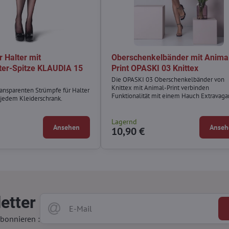
 Halter mit
Oberschenkelbänder mit Anima
er-Spitze KLAUDIA 15
Print OPASKI 03 Knittex
Die OPASKI 03 Oberschenkelbänder von
Knittex mit Animal-Print verbinden
ransparenten Strümpfe für Halter
Funktionalität mit einem Hauch Extravaga
n jedem Kleiderschrank.
Sie schützen effektiv vor Reibung und sitz
dank Silikonstreifen sicher – ganz ohne
Verrutschen.
Lagernd
Ansehen
Anseh
10,90 €
etter
bonnieren :