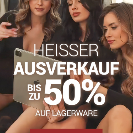
Zögern Sie nicht, uns zu kontakti
info​@everlady​.eu
Beschreibung
Bewertungen
Diskussion
0
0
dekoriert mit kleinen schwarzen Tupfen. Mit schwarzem Abschluss,
nen Stil auch im Alltag hervorzuheben.