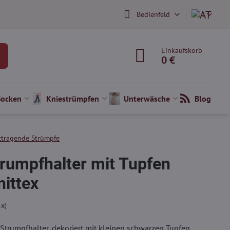
Bedienfeld
Einkaufskorb
0 €
Socken
Kniestrümpfen
Unterwäsche
Blog
ttragende Strümpfe
trumpfhalter mit Tupfen
ittex
5
x)
Strumpfhalter, dekoriert mit kleinen schwarzen Tupfen.