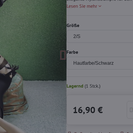
Lesen Sie mehr
Größe
Farbe
Lagernd
(
1
Stck.)
16,90 €