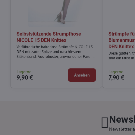
Selbststützende Strumpfhose
Strümpfe für
NICOLE 15 DEN Knittex
Blumenmust
DEN Knittex
Verführerische halterlose Strümpfe NICOLE 15
DEN mit zarter Spitze und rutschfestem
Diese glatten, t
Silikonband. Aus robuster, umwundener Faser –
sind ein Muss i
stilvoll, bequem und perfekt für jeden Moment.
Lagernd
Lagernd
Ansehen
9,90 €
7,90 €
Newsl
Newsletter a