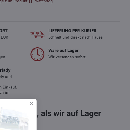
ge zum Produkt
Watchdog
ORT
LIEFERUNG PER KURIER
- EUR
Schnell und direkt nach Hause.
Ware auf Lager
gen
Wir versenden sofort
erlady
ady und
 Einkauf.
sch im
bestellen, als wir auf Lager