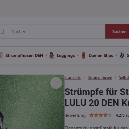
Suchen
Strumpfhosen DEN
Leggings
Damen Slips
Startseite
Strumpfhosen
Selbs
Strümpfe für S
LULU 20 DEN Kn
Bewertung
4.2
/
5
(
Elegante Nylonstrümpfe für den 