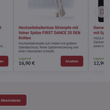
l-
Hochzeitshalterlose Strümpfe mit
Damen Ne
feiner Spitze FIRST DANCE 20 DEN
mit Spit
Knittex
MOULIN ROU
Zierborte un
Hochzeitsstrümpfe zum Halten mit glattem
nz.
einen mutig
Satinabschluss, feiner Spitzenverzierung und
en
einer charmanten Schleife.
Lagernd
Lagernd
en
Ansehen
16,90 €
12,90 €
Abonnieren