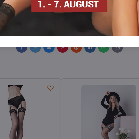
osen
Selbsttragende Strümpfe
Strumpfhosen DEN
S
Facebook
Twitter
Bluesky
Pinterest
Reddit
LinkedIn
WhatsApp
E-
mail