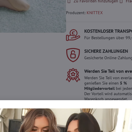
Zu Favoriten hinzufügen
Fra
Produzent:
KNITTEX
KOSTENLOSER TRANSP
Für Bestellungen über 99,
SICHERE ZAHLUNGEN
Gesicherte Online-Zahlun
Werden Sie Teil von ev
Werden Sie Teil von everl
genießen Sie einen
5 %
Mitgliedervorteil
bei jedem
Der Vorteil wird automati
Warenkorb angewendet.
Möchten Sie mehr 
haben?