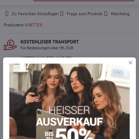
Zu Favoriten hinzufügen
Frage zum Produkt
Watchdog
Produzent:
KNITTEX
KOSTENLOSER TRANSPORT
Für Bestellungen über 99,- EUR
LIEFERUNG PER KURIER
Schnell und direkt nach Hause.
SICHERE ZAHLUNGEN
Gesicherte Online-Zahlungen
Ware auf Lager
Wir versenden sofort
Werden Sie Teil von everlady
Werden Sie Teil von everlady und genießen Sie einen
5 %
Mitgliedervorteil
bei jedem Einkauf.
Der Vorteil wird automatisch im Warenkorb angewendet.
Möchten Sie mehr bestellen, als wir