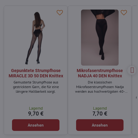
Gepunktete Strumpfhose
Mikrofaserstrumpfhose
MIRACLE 3D 50 DEN Knittex
NADJA 40 DEN Knittex
Gemusterte Strumpfhose aus
Die klassischen
gestricktem Garn, die für eine
Mikrofaserstrumpfhosen Nadja
längere Haltbarkeit sorgt.
werden aus hochwertigsten 40-
DEN-Garnen hergestellt.
r
Lagernd
Lagernd
9,70 €
7,70 €
Ansehen
Ansehen