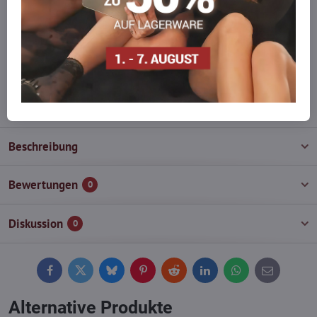
auf Lager haben?
Zögern Sie nicht, uns zu kontaktieren, wir füllen die Ware für Sie
wieder auf!
info​@everlady​.eu
Beschreibung
Bewertungen
0
Diskussion
0
Facebook
Twitter
Bluesky
Pinterest
Reddit
LinkedIn
WhatsApp
E-
mail
Alternative Produkte