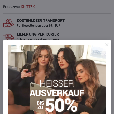
Produzent:
KNITTEX
KOSTENLOSER TRANSPORT
Für Bestellungen über 99,- EUR
LIEFERUNG PER KURIER
Schnell und direkt nach Hause.
SICHERE ZAHLUNGEN
Gesicherte Online-Zahlungen
Ware auf Lager
Wir versenden sofort
Werden Sie Teil von everlady
Werden Sie Teil von everlady und genießen Sie einen
5 %
Mitgliedervorteil
bei jedem Einkauf.
Der Vorteil wird automatisch im Warenkorb angewendet.
Möchten Sie mehr bestellen, als wir
auf Lager haben?