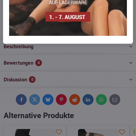
Zögern Sie nicht, uns zu kontaktieren, wir füllen die Ware für Sie
wieder auf!
info​@everlady​.eu
Beschreibung
Bewertungen
0
Diskussion
0
Facebook
Twitter
Bluesky
Pinterest
Reddit
LinkedIn
WhatsApp
E-
mail
Alternative Produkte