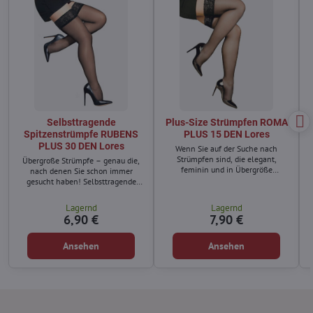
Selbsttragende
Plus-Size Strümpfen ROMA
Spitzenstrümpfe RUBENS
PLUS 15 DEN Lores
PLUS 30 DEN Lores
Wenn Sie auf der Suche nach
Strümpfen sind, die elegant,
Übergroße Strümpfe – genau die,
feminin und in Übergröße
nach denen Sie schon immer
erhältlich sind, dann sind die
gesucht haben! Selbsttragende
Strümpfe ROMA PLUS 15 DEN die
Spitzenstrümpfe sind kein
perfekte Wahl für Sie.
Accessoire, das nur schlanken
Lagernd
Lagernd
Frauen vorbehalten ist!
6,90 €
7,90 €
Ansehen
Ansehen