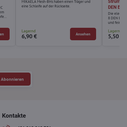
Strümpfe
MIKAELA Mesh-BHs haben einen Träger und
eine Schleife auf der Rückseite.
DEN Bas
IC
nem
Die elegant
pfe
8 DEN BasBle
und feine S
Lagernd
Lagernd
en
Ansehen
6,90 €
5,50 €
Abonnieren
Kontakte