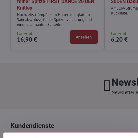
feiner Spitze FIRST DANCE 20 DEN
20DEN BasB
Knittex
AMELIA-Strümpf
Rückseite.
Hochzeitsstrümpfe zum Halten mit glattem
Satinabschluss, feiner Spitzenverzierung und
einer charmanten Schleife.
Lagernd
Lagernd
Ansehen
16,90 €
6,20 €
Newsl
Newsletter a
Kundendienste