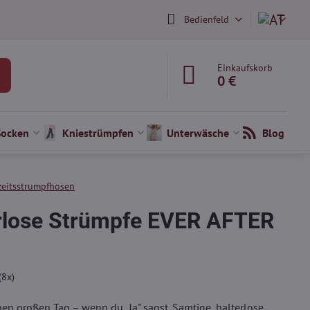
Bedienfeld
Einkaufskorb
0 €
Socken
Kniestrümpfen
Unterwäsche
Blog
eitsstrumpfhosen
rlose Strümpfe EVER AFTER
(
8
x)
inen großen Tag – wenn du „Ja" sagst. Samtige, halterlose