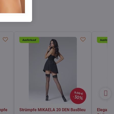
Ausferkauf
Ausferkauf
9,90 €
30%
mpfe
Strümpfe MIKAELA 20 DEN BasBleu
Elegante 