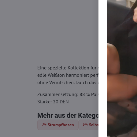
Eine spezielle Kollektion für deinen großen Tag
edle Weißton harmoniert perfekt mit deinem Braut
ohne Verrutschen. Durch das ummantelte Garn s
Zusammensetzung: 88 % Polyamid, 12 % Elast
Stärke: 20 DEN
Mehr aus der Kategorie
Strumpfhosen
Selbsttragende Strümpfe