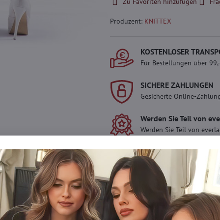
Zu Favoriten hinzufügen
Fra
Produzent:
KNITTEX
KOSTENLOSER TRANSP
Für Bestellungen über 99,
SICHERE ZAHLUNGEN
Gesicherte Online-Zahlun
Werden Sie Teil von ev
Werden Sie Teil von everl
genießen Sie einen
5 %
Mitgliedervorteil
bei jedem
Der Vorteil wird automati
Warenkorb angewendet.
Möchten Sie mehr 
haben?