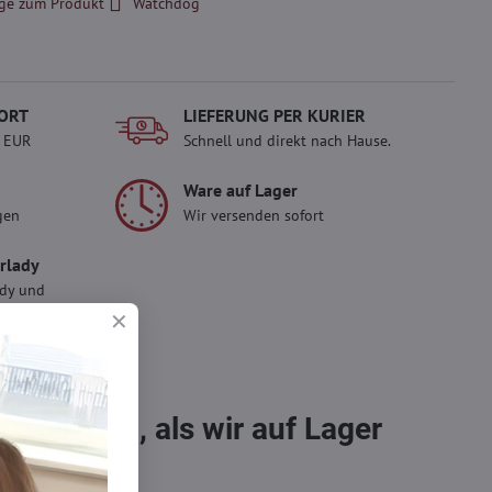
ge zum Produkt
Watchdog
ORT
LIEFERUNG PER KURIER
- EUR
Schnell und direkt nach Hause.
Ware auf Lager
gen
Wir versenden sofort
erlady
ady und
 Einkauf.
sch im
bestellen, als wir auf Lager