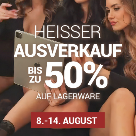
Zögern Sie nicht, uns zu kontakti
info​@everlady​.eu
Beschreibung
Bewertungen
Diskussion
0
0
 – wenn du „Ja" sagst. Samtige, halterlose Hochzeitsstrümpfe mit 
kleid und verleiht dir einen einzigartigen und sinnlichen Auftritt.
ind die Strümpfe besonders strapazierfähig und laufmaschenfest.
an
Hochzeitsstrumpfhosen
Strumpfhosen DEN
Strump