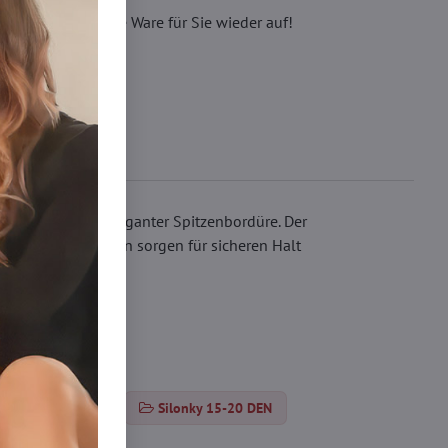
eren, wir füllen die Ware für Sie wieder auf!
feiner Naht und eleganter Spitzenbordüre. Der
 Die Silikonstreifen sorgen für sicheren Halt
fhosen 15-20 DEN
Silonky 15-20 DEN