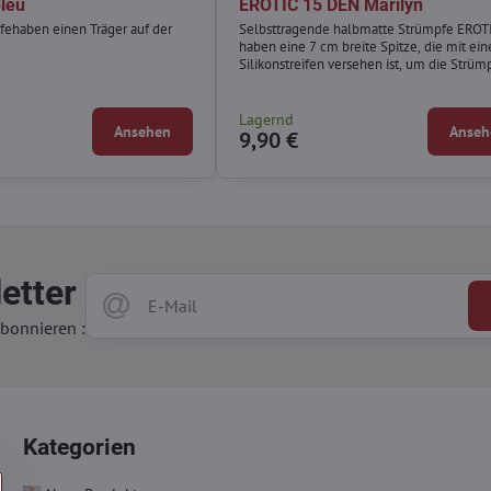
leu
EROTIC 15 DEN Marilyn
ehaben einen Träger auf der
Selbsttragende halbmatte Strümpfe EROT
haben eine 7 cm breite Spitze, die mit ei
Silikonstreifen versehen ist, um die Strüm
fest am Körper zu halten.
Lagernd
Ansehen
Anseh
9,90 €
etter
bonnieren :
Kategorien