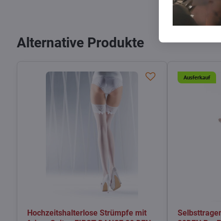
Alternative Produkte
Ausferkauf
Hochzeitshalterlose Strümpfe mit
Selbsttrag