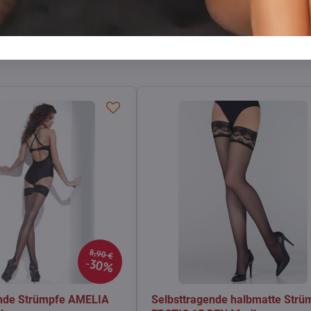
Facebook
Twitter
Bluesky
Pinterest
Reddit
LinkedIn
WhatsApp
E-
mail
8,90 €
30%
ende Strümpfe AMELIA
Selbsttragende halbmatte Strü