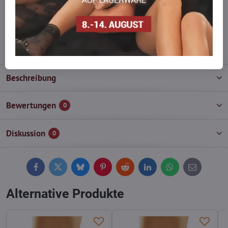
Zögern Sie nicht, uns zu kontaktieren, wir füllen die Ware für Sie
wieder auf!
info​@everlady​.eu
Beschreibung
Bewertungen
0
Diskussion
0
Facebook
Twitter
Bluesky
Pinterest
Reddit
LinkedIn
WhatsApp
E-
mail
Alternative Produkte