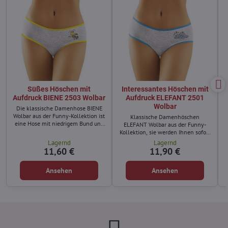
Süßes Höschen mit
Interessantes Höschen mit
Aufdruck BIENE 2503 Wolbar
Aufdruck ELEFANT 2501
Wolbar
Die klassische Damenhose BIENE
Wolbar aus der Funny-Kollektion ist
Klassische Damenhöschen
eine Hose mit niedrigem Bund und
ELEFANT Wolbar aus der Funny-
etwas breiteren Hüften.
Kollektion, sie werden Ihnen sofort
gefallen.
Lagernd
Lagernd
11,60 €
11,90 €
Ansehen
Ansehen