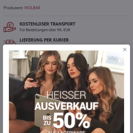
Produzent:
WOLBAR
KOSTENLOSER TRANSPORT
Für Bestellungen über 99,- EUR
LIEFERUNG PER KURIER
Schnell und direkt nach Hause.
SICHERE ZAHLUNGEN
Gesicherte Online-Zahlungen
Ware auf Lager
Wir versenden sofort
Werden Sie Teil von everlady
Werden Sie Teil von everlady und genießen Sie einen
5 %
Mitgliedervorteil
bei jedem Einkauf.
Der Vorteil wird automatisch im Warenkorb angewendet.
Möchten Sie mehr bestellen, als wir
auf Lager haben?