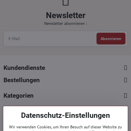
Newsletter
Newsletter abonnieren :
Abonnieren
Kundendienste
Bestellungen
Kategorien
Kontakte
Datenschutz-Einstellungen
+421 919 060 751
Wir verwenden Cookies, um Ihren Besuch auf dieser Website zu
Mont. - Freit. : 09:00 - 15:00 hod.