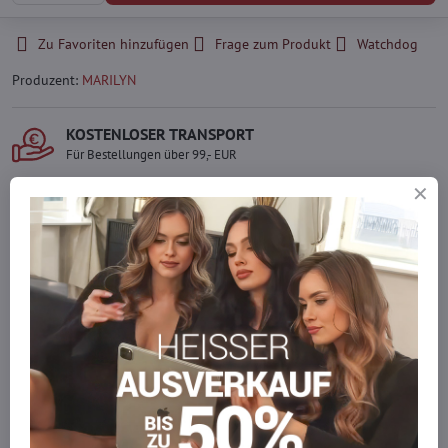
Zu Favoriten hinzufügen
Frage zum Produkt
Watchdog
Produzent:
MARILYN
KOSTENLOSER TRANSPORT
Für Bestellungen über 99,- EUR
LIEFERUNG PER KURIER
Schnell und direkt nach Hause.
SICHERE ZAHLUNGEN
Gesicherte Online-Zahlungen
Ware auf Lager
Wir versenden sofort
Werden Sie Teil von everlady
Werden Sie Teil von everlady und genießen Sie einen
5 %
Mitgliedervorteil
bei jedem Einkauf.
Der Vorteil wird automatisch im Warenkorb angewendet.
Möchten Sie mehr bestellen, als wir