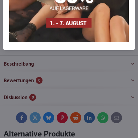
auf Lager haben?
Zögern Sie nicht, uns zu kontaktieren, wir füllen die Ware für Sie
wieder auf!
info​@everlady​.eu
Beschreibung
Bewertungen
0
Diskussion
0
Facebook
Twitter
Bluesky
Pinterest
Reddit
LinkedIn
WhatsApp
E-
mail
Alternative Produkte