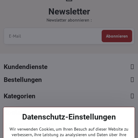
Newsletter
Newsletter abonnieren :
Abonnieren
Kundendienste
Bestellungen
Kategorien
Kontakte
Datenschutz-Einstellungen
+421 919 060 751
Wir verwenden Cookies, um Ihren Besuch auf dieser Website zu
Mont. - Freit. : 09:00 - 15:00 hod.
verbessern, ihre Leistung zu analysieren und Daten über ihre