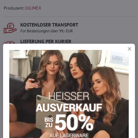
Produzent:
JULIMEX
KOSTENLOSER TRANSPORT
Für Bestellungen über 99,- EUR
LIEFERUNG PER KURIER
Schnell und direkt nach Hause.
SICHERE ZAHLUNGEN
Gesicherte Online-Zahlungen
Ware auf Lager
Wir versenden sofort
Werden Sie Teil von everlady
Werden Sie Teil von everlady und genießen Sie einen
5 %
Mitgliedervorteil
bei jedem Einkauf.
Der Vorteil wird automatisch im Warenkorb angewendet.
Möchten Sie mehr bestellen, als wir
auf Lager haben?