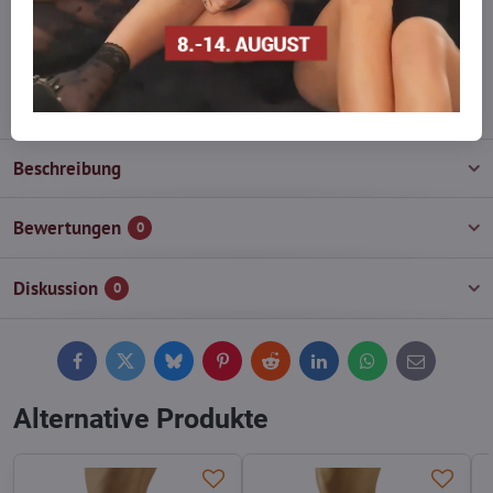
Zögern Sie nicht, uns zu kontaktieren, wir füllen die Ware für Sie
wieder auf!
info​@everlady​.eu
Beschreibung
Bewertungen
0
Diskussion
0
Facebook
Twitter
Bluesky
Pinterest
Reddit
LinkedIn
WhatsApp
E-
mail
Alternative Produkte