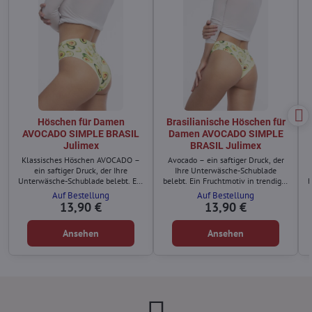
Höschen für Damen
Brasilianische Höschen für
AVOCADO SIMPLE BRASIL
Damen AVOCADO SIMPLE
Julimex
BRASIL Julimex
Klassisches Höschen AVOCADO –
Avocado – ein saftiger Druck, der
ein saftiger Druck, der Ihre
Ihre Unterwäsche-Schublade
Unterwäsche-Schublade belebt. Ein
belebt. Ein Fruchtmotiv in trendiger
b
Fruchtmotiv in trendiger grüner
grüner Farbe? Das wird garantiert
Auf Bestellung
Auf Bestellung
Farbe? Das wird garantiert
Aufmerksamkeit erregen!
13,90 €
13,90 €
Aufmerksamkeit erregen!
Ansehen
Ansehen