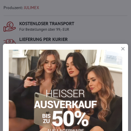
Produzent:
JULIMEX
KOSTENLOSER TRANSPORT
Für Bestellungen über 99,- EUR
LIEFERUNG PER KURIER
Schnell und direkt nach Hause.
SICHERE ZAHLUNGEN
Gesicherte Online-Zahlungen
Ware auf Lager
Wir versenden sofort
Werden Sie Teil von everlady
Werden Sie Teil von everlady und genießen Sie einen
5 %
Mitgliedervorteil
bei jedem Einkauf.
Der Vorteil wird automatisch im Warenkorb angewendet.
Möchten Sie mehr bestellen, als wir
auf Lager haben?