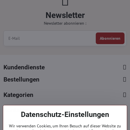
Newsletter
Newsletter abonnieren :
Abonnieren
Kundendienste
Bestellungen
Kategorien
Kontakte
Datenschutz-Einstellungen
+421 919 060 751
Wir verwenden Cookies, um Ihren Besuch auf dieser Website zu
Mont. - Freit. : 09:00 - 15:00 hod.