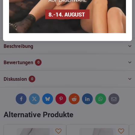
Zögern Sie nicht, uns zu kontaktieren, wir füllen die Ware für Sie
wieder auf!
info​@everlady​.eu
Beschreibung
Bewertungen
0
Diskussion
0
Facebook
Twitter
Bluesky
Pinterest
Reddit
LinkedIn
WhatsApp
E-
mail
Alternative Produkte