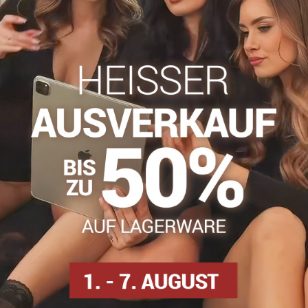
Zögern Sie nicht, uns zu kontakti
info​@everlady​.eu
Beschreibung
Bewertungen
Diskussion
0
0
 – Emmy C04 von Marilyn ist eine Kombination aus Klassik und M
gt die Illusion von Blumen, die sich um die Beine schlingen. Herge
echen Sie die Routine und gönnen Sie sich jeden Tag ein bisschen
are Zehenverstärkung.
han, 1 % Baumwolle
n
Strumpfhosen DEN
Strumpfhosen 15-20 DEN
Silo