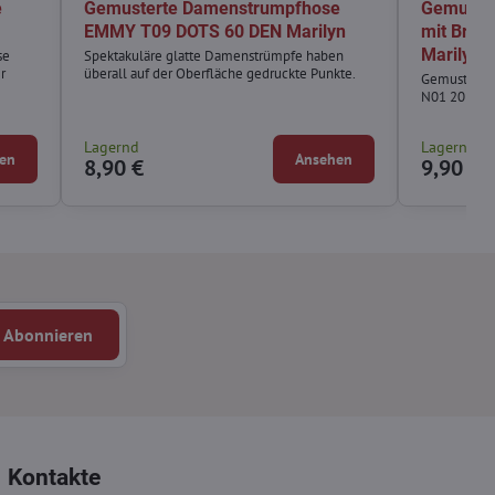
e
Gemusterte Damenstrumpfhose
Gemuste
EMMY T09 DOTS 60 DEN Marilyn
mit Brok
Marilyn
se
Spektakuläre glatte Damenstrümpfe haben
r
überall auf der Oberfläche gedruckte Punkte.
Gemusterte
N01 20 DEN
Lagernd
Lagernd
en
Ansehen
8,90 €
9,90 €
Abonnieren
Kontakte