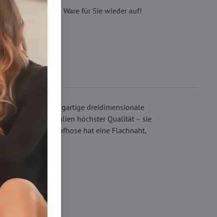
eren, wir füllen die Ware für Sie wieder auf!
oderne. Das einzigartige dreidimensionale
stellt aus Materialien höchster Qualität – sie
 Luxus. Die Strumpfhose hat eine Flachnaht,
nky 15-20 DEN