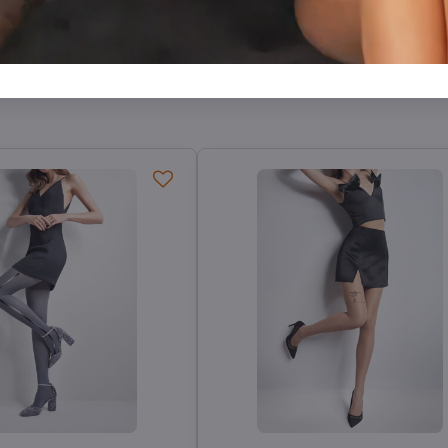
Facebook
Twitter
Bluesky
Pinterest
Reddit
LinkedIn
WhatsApp
E-
mail