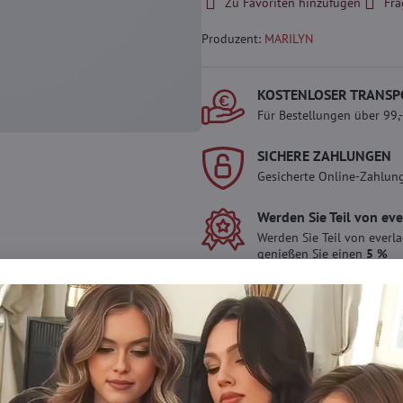
Zu Favoriten hinzufügen
Fra
Produzent:
MARILYN
KOSTENLOSER TRANSP
Für Bestellungen über 99,
SICHERE ZAHLUNGEN
Gesicherte Online-Zahlun
Werden Sie Teil von ev
Werden Sie Teil von everl
genießen Sie einen
5 %
Mitgliedervorteil
bei jedem
Der Vorteil wird automati
Warenkorb angewendet.
Möchten Sie mehr 
haben?