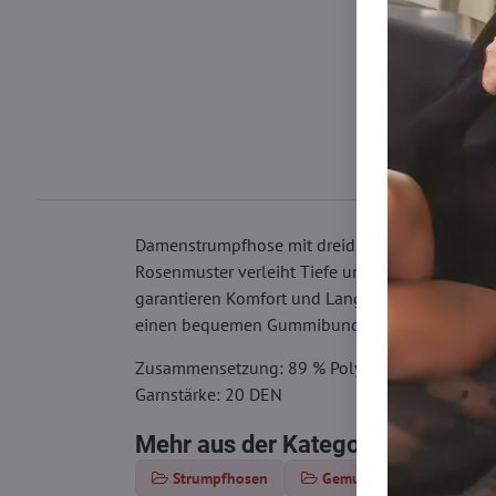
Damenstrumpfhose mit dreidimensionalen Rosen
Rosenmuster verleiht Tiefe und Textur und erzeu
garantieren Komfort und Langlebigkeit. Durchbr
einen bequemen Gummibund und eine unsichtb
Zusammensetzung: 89 % Polyamid, 10 % Elast
Garnstärke: 20 DEN
Mehr aus der Kategorie
Strumpfhosen
Gemusterte Strumpfhose