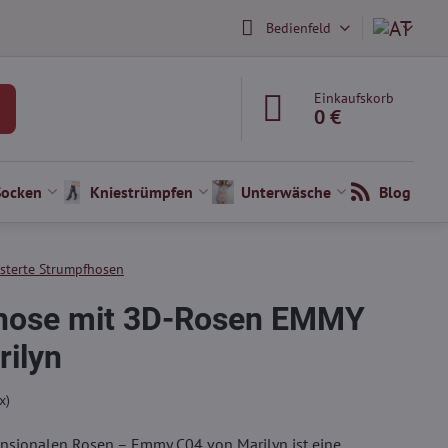
Bedienfeld
Einkaufskorb
0 €
Socken
Kniestrümpfen
Unterwäsche
Blog
terte Strumpfhosen
hose mit 3D-Rosen EMMY
ilyn
x)
sionalen Rosen – Emmy C04 von Marilyn ist eine