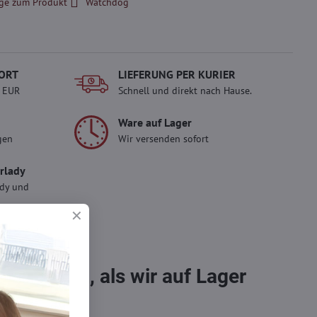
ge zum Produkt
Watchdog
ORT
LIEFERUNG PER KURIER
- EUR
Schnell und direkt nach Hause.
Ware auf Lager
gen
Wir versenden sofort
erlady
ady und
 Einkauf.
sch im
bestellen, als wir auf Lager