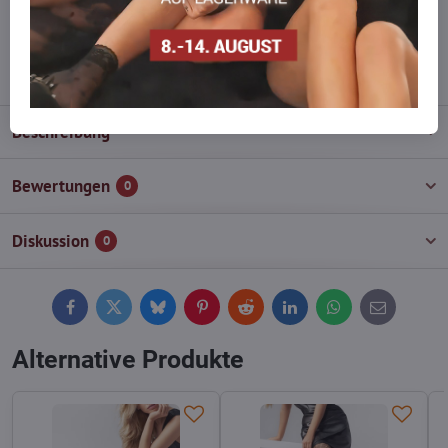
wieder auf!
info​@everlady​.eu
Beschreibung
Bewertungen
0
Diskussion
0
Facebook
Twitter
Bluesky
Pinterest
Reddit
LinkedIn
WhatsApp
E-
mail
Alternative Produkte