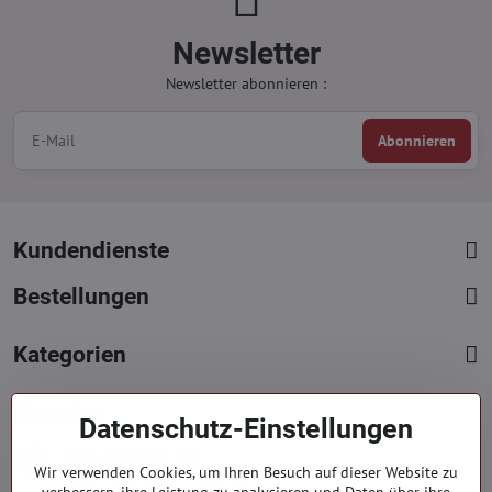
Newsletter
Newsletter abonnieren :
Abonnieren
Kundendienste
Bestellungen
Kategorien
Kontakte
Datenschutz-Einstellungen
+421 919 060 751
Wir verwenden Cookies, um Ihren Besuch auf dieser Website zu
Mont. - Freit. : 09:00 - 15:00 hod.