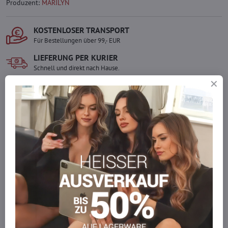
Produzent:
MARILYN
KOSTENLOSER TRANSPORT
Für Bestellungen über 99,- EUR
LIEFERUNG PER KURIER
Schnell und direkt nach Hause.
SICHERE ZAHLUNGEN
Gesicherte Online-Zahlungen
Ware auf Lager
Wir versenden sofort
Werden Sie Teil von everlady
Werden Sie Teil von everlady und genießen Sie einen
5 %
Mitgliedervorteil
bei jedem Einkauf.
Der Vorteil wird automatisch im Warenkorb angewendet.
Möchten Sie mehr bestellen, als wir
auf Lager haben?
Zögern Sie nicht, uns zu kontaktieren, wir füllen die Ware für Sie