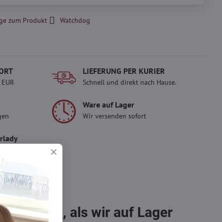
ge zum Produkt
Watchdog
ORT
LIEFERUNG PER KURIER
- EUR
Schnell und direkt nach Hause.
Ware auf Lager
gen
Wir versenden sofort
erlady
ady und
 Einkauf.
sch im
bestellen, als wir auf Lager