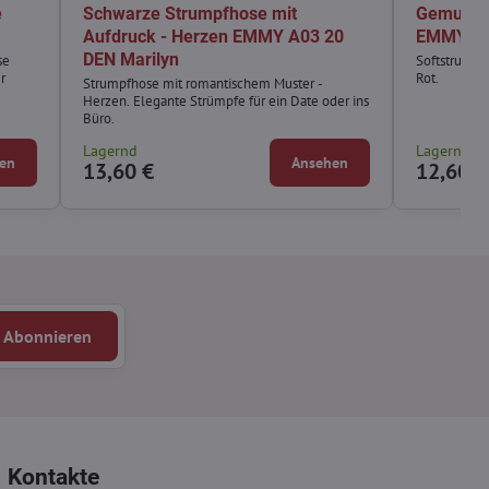
e
Schwarze Strumpfhose mit
Gemuster
Aufdruck - Herzen EMMY A03 20
EMMY A0
DEN Marilyn
se
Softstrumpf
r
Rot.
Strumpfhose mit romantischem Muster -
Herzen. Elegante Strümpfe für ein Date oder ins
Büro.
Lagernd
Lagernd
en
Ansehen
13,60 €
12,60 €
Abonnieren
Kontakte