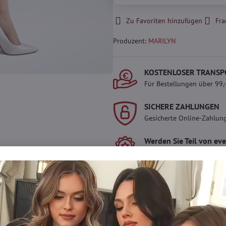
Zu Favoriten hinzufügen
Fra
Produzent:
MARILYN
KOSTENLOSER TRANSP
Für Bestellungen über 99,
SICHERE ZAHLUNGEN
Gesicherte Online-Zahlun
Werden Sie Teil von ev
Werden Sie Teil von everl
genießen Sie einen
5 %
Mitgliedervorteil
bei jedem
Der Vorteil wird automati
Warenkorb angewendet.
Möchten Sie mehr 