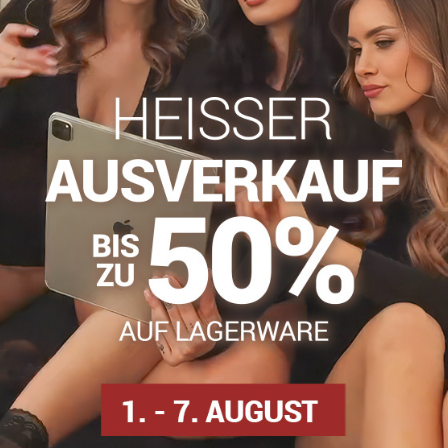
haben?
Zögern Sie nicht, uns zu kontakti
info​@everlady​.eu
Beschreibung
Bewertungen
Diskussion
0
0
ekorativen, silbern glänzenden Streifen an der Seite. Sie haben
ichtbare Zehenverstärkung
han, 1 % Baumwolle
n
Dünne Strumpfhosen
Strumpfhosen DEN
Strumpf