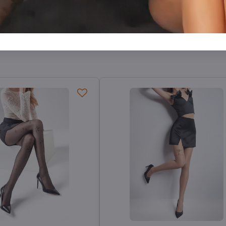
Facebook
Twitter
Bluesky
Pinterest
Reddit
LinkedIn
WhatsApp
E-
mail