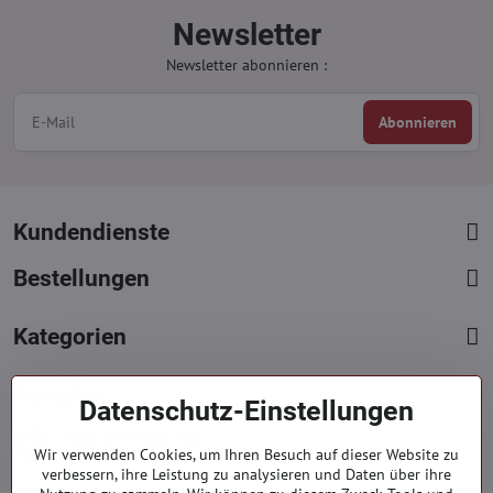
Newsletter
Newsletter abonnieren :
Abonnieren
Kundendienste
Bestellungen
Kategorien
Kontakte
Datenschutz-Einstellungen
+421 919 060 751
Wir verwenden Cookies, um Ihren Besuch auf dieser Website zu
Mont. - Freit. : 09:00 - 15:00 hod.
verbessern, ihre Leistung zu analysieren und Daten über ihre