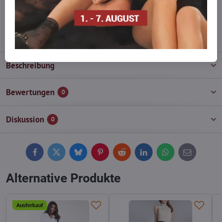
wieder auf!
info​@everlady​.eu
Beschreibung
Bewertungen
0
Diskussion
0
Facebook
Twitter
Bluesky
Pinterest
Reddit
LinkedIn
WhatsApp
E-
mail
Alternative Produkte
Ausferkauf