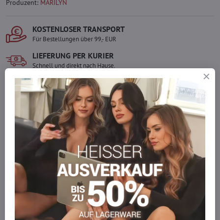
Produzent:
MARILYN
KOSTENLOSER TRANSPORT
Für Bestellungen über 99,- EUR
LIEFERUNG PER KURIER
Schnell und direkt nach Hause.
SICHERE ZAHLUNGEN
Gesicherte Online-Zahlungen
Ware auf Lager
Wir versenden sofort
Werden Sie Teil von everlady
Werden Sie Teil von everlady und genießen Sie einen
5 %
Mitgliedervorteil
bei jedem Einkauf.
Der Vorteil wird automatisch im Warenkorb angewendet.
Möchten Sie mehr bestellen, als wir
auf Lager haben?
Zögern Sie nicht, uns zu kontaktieren, wir füllen die Ware für Sie