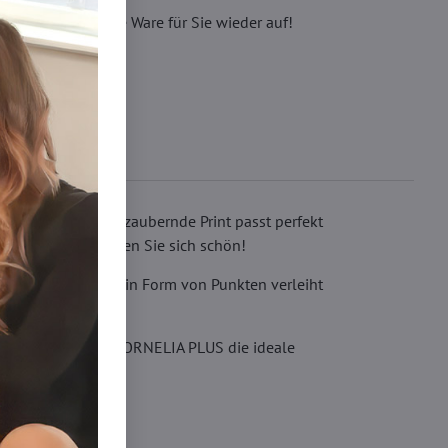
eren, wir füllen die Ware für Sie wieder auf!
er Saison. Der bezaubernde Print passt perfekt
en Muster und fühlen Sie sich schön!
 modisches Muster in Form von Punkten verleiht
modisch sind, ist CORNELIA PLUS die ideale
r tolle Anlässe.