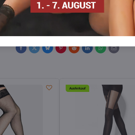
n
XL/XXL-Strumpfhosen plus size
Strumpfhosen DEN
Facebook
Twitter
Bluesky
Pinterest
Reddit
LinkedIn
WhatsApp
E-
mail
Ausferkauf