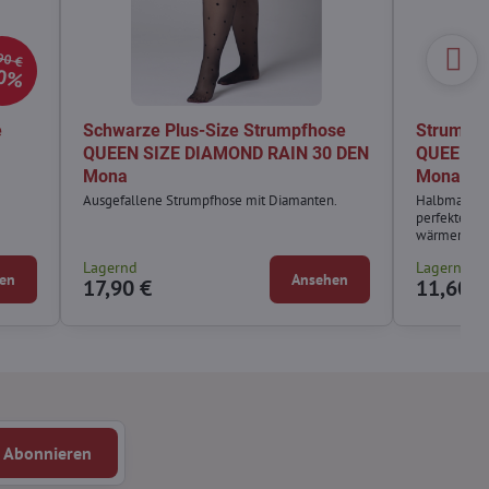
90 €
0%
e
Schwarze Plus-Size Strumpfhose
Strumpfh
QUEEN SIZE DIAMOND RAIN 30 DEN
QUEEN S
Mona
Mona
Ausgefallene Strumpfhose mit Diamanten.
Halbmatte d
perfekte Lös
wärmeren T
Lagernd
Lagernd
en
Ansehen
17,90 €
11,60 €
Abonnieren