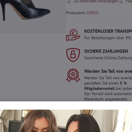
Zu Favoriten hinzufügen
Fra
Produzent:
LORES
KOSTENLOSER TRANSP
Für Bestellungen über 99,
SICHERE ZAHLUNGEN
Gesicherte Online-Zahlun
Werden Sie Teil von ev
Werden Sie Teil von everl
genießen Sie einen
5 %
Mitgliedervorteil
bei jedem
Der Vorteil wird automati
Warenkorb angewendet.
Möchten Sie mehr 
haben?