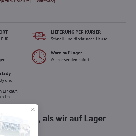
ge zum Produkt
Watchdog
ORT
LIEFERUNG PER KURIER
- EUR
Schnell und direkt nach Hause.
Ware auf Lager
gen
Wir versenden sofort
erlady
ady und
 Einkauf.
sch im
bestellen, als wir auf Lager