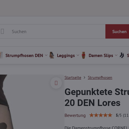
Suchen
Strumpfhosen DEN
Leggings
Damen Slips
Startseite
Strumpfhosen
Gepunktete St
20 DEN Lores
Bewertung
5
/
5
(
11
Die Damenstrumpfhose CORNELIA 