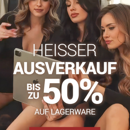
Zögern Sie nicht, uns zu kontakti
info​@everlady​.eu
Beschreibung
Bewertungen
Diskussion
0
0
, kräftigen Punkten gehört zu den modischsten Accessoires dies
fit für wichtige Events. Schmücken Sie Ihre Füße mit einem schick
n gefertigt, die für Langlebigkeit und Tragekomfort sorgen. Ein
udem perfekt die Figur einer Frau.
 die nicht nur bequem und praktisch, sondern auch stilvoll und 
 Ihrem Lieblingsaccessoire zu vielen Outfits für jeden Tag und fü
an