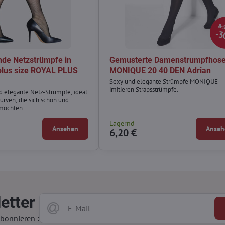
8,
3
nde Netzstrümpfe in
Gemusterte Damenstrumpfhos
plus size ROYAL PLUS
MONIQUE 20 40 DEN Adrian
Sexy und elegante Strümpfe MONIQUE
imitieren Strapsstrümpfe.
 elegante Netz-Strümpfe, ideal
Kurven, die sich schön und
 möchten.
Lagernd
Ansehen
Anseh
6,20 €
etter
bonnieren :