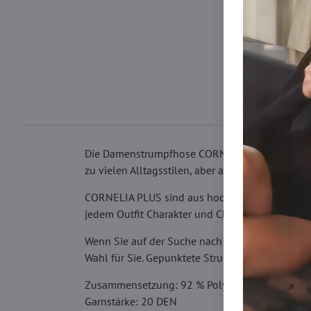
Die Damenstrumpfhose CORNELIA PLUS mit großen
zu vielen Alltagsstilen, aber auch zu einem Out
CORNELIA PLUS sind aus hochwertigen Materialie
jedem Outfit Charakter und Charme und betont z
Wenn Sie auf der Suche nach Strumpfhosen sind,
Wahl für Sie. Gepunktete Strumpfhosen werden zu
Zusammensetzung: 92 % Polyamid, 8 % Elasth
Garnstärke: 20 DEN