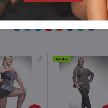
n
XL/XXL-Strumpfhosen plus size
Strumpfhosen DEN
Facebook
Twitter
Bluesky
Pinterest
Reddit
LinkedIn
WhatsApp
E-
mail
Ausferkauf