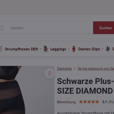
Suchen
Strumpfhosen DEN
Leggings
Damen Slips
Startseite
Skrytá kategoria pre Da
Schwarze Plus
SIZE DIAMOND
Bewertung
5
/
5
(
9
x
Ausgefallene Strumpfhose mit 