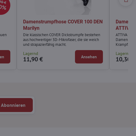
90 €
0%
Damenstrumpfhose COVER 100 DEN
Damen K
Marilyn
ATTIVA 
auen
Die klassischen COVER Dickstrumpfe bestehen
ATTIVA Komp
aus hochwertiger 3D-Mikrofaser, die sie weich
Damen gedac
und strapazierfähig macht.
Krampfader
Lagernd
Lagernd
en
Ansehen
11,90 €
10,30 €
Abonnieren