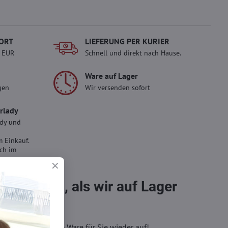
ORT
LIEFERUNG PER KURIER
- EUR
Schnell und direkt nach Hause.
Ware auf Lager
gen
Wir versenden sofort
erlady
ady und
 Einkauf.
sch im
bestellen, als wir auf Lager
eren, wir füllen die Ware für Sie wieder auf!