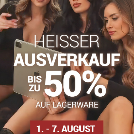
info​@everlady​.eu
Beschreibung
Bewertungen
Diskussion
0
0
nd, ist seit Jahrhunderten bekannt. Das DIAMOND RAIN-Muster mit
 möchten, müssen Sie sie in Ihrem Kleiderschrank haben. Der verst
ns haben einen kleinen Baumwollzwickel und Flachnähte. Strumpfho
n, 1 % Baumwolle