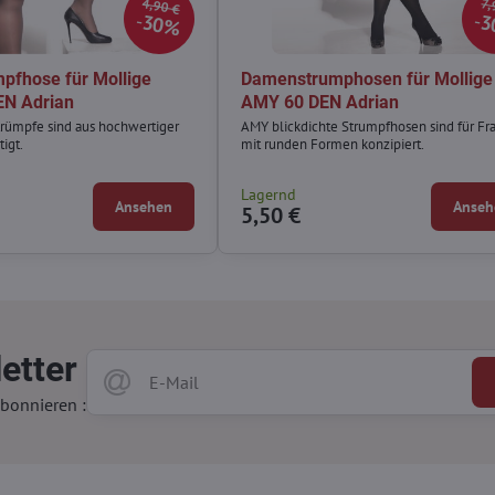
4,90 €
7,
30%
3
pfhose für Mollige
Damenstrumphosen für Mollige
EN Adrian
AMY 60 DEN Adrian
rümpfe sind aus hochwertiger
AMY blickdichte Strumpfhosen sind für Fr
tigt.
mit runden Formen konzipiert.
Lagernd
Ansehen
Anseh
5,50 €
etter
bonnieren :