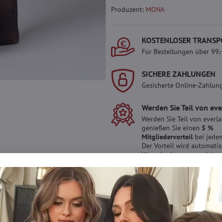
Produzent:
MONA
KOSTENLOSER TRANSP
Für Bestellungen über 99,
SICHERE ZAHLUNGEN
Gesicherte Online-Zahlun
Werden Sie Teil von ev
Werden Sie Teil von everl
genießen Sie einen
5 %
Mitgliedervorteil
bei jedem
Der Vorteil wird automati
Warenkorb angewendet.
Möchten Sie mehr 
haben?
Zögern Sie nicht, uns zu kontakti