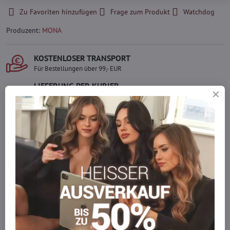
Zu Favoriten hinzufügen
Frage zum Produkt
Watchdog
Produzent:
MONA
KOSTENLOSER TRANSPORT
Für Bestellungen über 99,- EUR
LIEFERUNG PER KURIER
Schnell und direkt nach Hause.
SICHERE ZAHLUNGEN
Gesicherte Online-Zahlungen
Ware auf Lager
Wir versenden sofort
Werden Sie Teil von everlady
Werden Sie Teil von everlady und genießen Sie einen
5 %
Mitgliedervorteil
bei jedem Einkauf.
Der Vorteil wird automatisch im Warenkorb angewendet.
Möchten Sie mehr bestellen, als wir