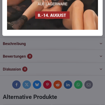
auf Lager haben?
Zögern Sie nicht, uns zu kontaktieren, wir füllen die Ware für Sie
wieder auf!
info​@everlady​.eu
Beschreibung
Bewertungen
0
Diskussion
0
Facebook
Twitter
Bluesky
Pinterest
Reddit
LinkedIn
WhatsApp
E-
mail
Alternative Produkte