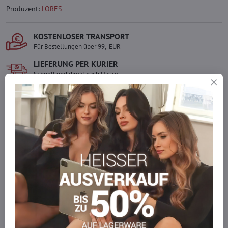
Produzent:
LORES
KOSTENLOSER TRANSPORT
Für Bestellungen über 99,- EUR
LIEFERUNG PER KURIER
Schnell und direkt nach Hause.
SICHERE ZAHLUNGEN
Gesicherte Online-Zahlungen
Ware auf Lager
Wir versenden sofort
Werden Sie Teil von everlady
Werden Sie Teil von everlady und genießen Sie einen
5 %
Mitgliedervorteil
bei jedem Einkauf.
Der Vorteil wird automatisch im Warenkorb angewendet.
Möchten Sie mehr bestellen, als wir
auf Lager haben?