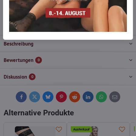
Zögern Sie nicht, uns zu kontaktieren, wir füllen die Ware für Sie
wieder auf!
info​@everlady​.eu
Beschreibung
Bewertungen
0
Diskussion
0
Facebook
Twitter
Bluesky
Pinterest
Reddit
LinkedIn
WhatsApp
E-
mail
Alternative Produkte
Ausferkauf