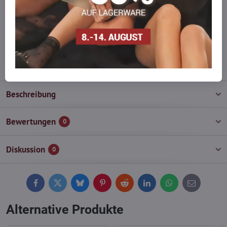
auf Lager haben?
Zögern Sie nicht, uns zu kontaktieren, wir füllen die Ware für Sie
wieder auf!
info​@everlady​.eu
Beschreibung
Bewertungen
0
Diskussion
0
Facebook
Twitter
Bluesky
Pinterest
Reddit
LinkedIn
WhatsApp
E-
mail
Alternative Produkte