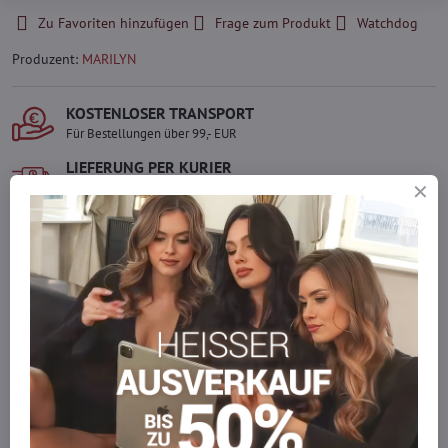
Zu Favoriten hinzufügen
Frage zum Produkt
Watchdog
Produzent:
MARILYN
KOSTENLOSER TRANSPORT
Für Bestellungen über 99,- EUR
LIEFERUNG PER KURIER
Schnell und direkt nach Hause.
SICHERE ZAHLUNGEN
Gesicherte Online-Zahlungen
Ware auf Lager
Wir versenden sofort
Werden Sie Teil von everlady
Werden Sie Teil von everlady und genießen Sie einen
5 %
Mitgliedervorteil
bei jedem Einkauf.
Der Vorteil wird automatisch im Warenkorb angewendet.
Möchten Sie mehr bestellen, als wir