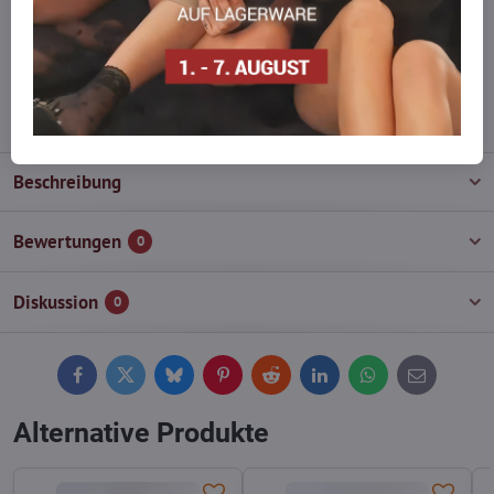
Zögern Sie nicht, uns zu kontaktieren, wir füllen die Ware für Sie
wieder auf!
info​@everlady​.eu
Beschreibung
Bewertungen
0
Diskussion
0
Facebook
Twitter
Bluesky
Pinterest
Reddit
LinkedIn
WhatsApp
E-
mail
Alternative Produkte