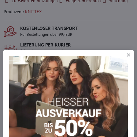
Zu Favoriten hinzufügen
Frage zum Produkt
Watchdog
Produzent:
KNITTEX
KOSTENLOSER TRANSPORT
Für Bestellungen über 99,- EUR
LIEFERUNG PER KURIER
Schnell und direkt nach Hause.
SICHERE ZAHLUNGEN
Gesicherte Online-Zahlungen
Ware auf Lager
Wir versenden sofort
Werden Sie Teil von everlady
Werden Sie Teil von everlady und genießen Sie einen
5 %
Mitgliedervorteil
bei jedem Einkauf.
Der Vorteil wird automatisch im Warenkorb angewendet.
Möchten Sie mehr bestellen, als wir
auf Lager haben?