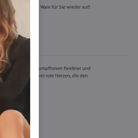
eren, wir füllen die Ware für Sie wieder auf!
Technologie sind Strumpfhosen flexibler und
m Knöchel hinten drei rote Herzen, die den
lonky 50-60 DEN