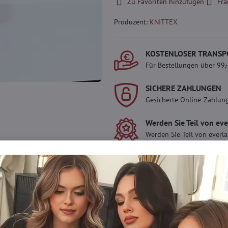
Zu Favoriten hinzufügen
Fra
Produzent:
KNITTEX
KOSTENLOSER TRANSP
Für Bestellungen über 99,
SICHERE ZAHLUNGEN
Gesicherte Online-Zahlun
Werden Sie Teil von ev
Werden Sie Teil von everl
genießen Sie einen
5 %
Mitgliedervorteil
bei jedem
Der Vorteil wird automati
Warenkorb angewendet.
Möchten Sie mehr 
haben?