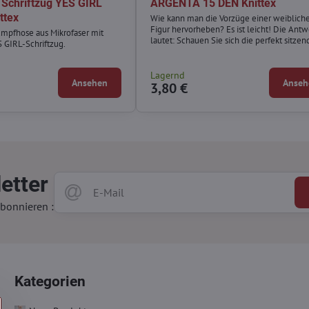
 Schriftzug YES GIRL
ARGENTA 15 DEN Knittex
ttex
Wie kann man die Vorzüge einer weiblich
Figur hervorheben? Es ist leicht! Die Antw
mpfhose aus Mikrofaser mit
lautet: Schauen Sie sich die perfekt sitze
 GIRL-Schriftzug.
und bequemen Strumpfhosen mit Silberi
an. Die halbmatten Strumpfhosen von Arg
die Klasse und einen perfekten Look verei
Lagernd
Ansehen
Anseh
dürfen in Ihrer Garderobe nicht fehlen.
3,80 €
etter
bonnieren :
Kategorien