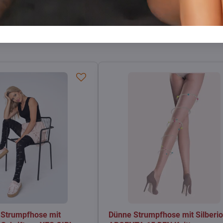
Facebook
Twitter
Bluesky
Pinterest
Reddit
LinkedIn
WhatsApp
E-
mail
 Strumpfhose mit
Dünne Strumpfhose mit Silberi