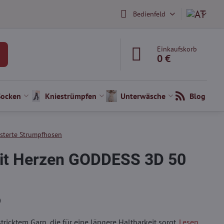
Bedienfeld
Einkaufskorb
0 €
Socken
Kniestrümpfen
Unterwäsche
Blog
terte Strumpfhosen
it Herzen GODDESS 3D 50
)
icktem Garn, die für eine längere Haltbarkeit sorgt.
Lesen