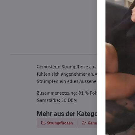
Gemusterte Strumpfhose aus gestricktem Garn, d
fühlen sich angenehmer an. An der Taille sind s
Strümpfen ein edles Aussehen verleihen.
Zusammensetzung: 91 % Polyamid, 6 % Elastha
Garnstärke: 50 DEN
Mehr aus der Kategorie
Strumpfhosen
Gemusterte Strumpfhose