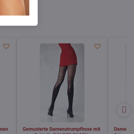
onen
Gemusterte Damenstrumpfhose mit
Damenst