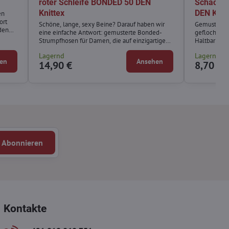
roter Schleife BONDED 50 DEN
Schachb
Knittex
DEN Knit
en
ort
Schöne, lange, sexy Beine? Darauf haben wir
Gemusterte
nden
eine einfache Antwort: gemusterte Bonded-
geflochtene
onen
Strumpfhosen für Damen, die auf einzigartige
Haltbarkeit 
enta,
Weise lange Stiefel imitieren und hinten mit
nen,
Lagernd
Lagernd
einer roten Schleife gebunden sind.
en
Ansehen
14,90 €
8,70 €
Verführerische und sinnliche Strumpfhosen, die
überraschen und verführen.
Abonnieren
Kontakte