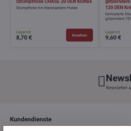
Strumpfhose CHASE 20 DEN Knittex
glitzerndem
120 DEN Kni
Strumpfhose mit interessantem Muster.
Gemusterte Stru
glitzerndem YES
Lagernd
Lagernd
Ansehen
8,70 €
9,60 €
Newsl
Newsletter a
Kundendienste