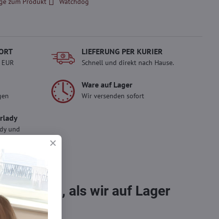
ge zum Produkt
Watchdog
ORT
LIEFERUNG PER KURIER
- EUR
Schnell und direkt nach Hause.
Ware auf Lager
gen
Wir versenden sofort
erlady
ady und
 Einkauf.
sch im
bestellen, als wir auf Lager