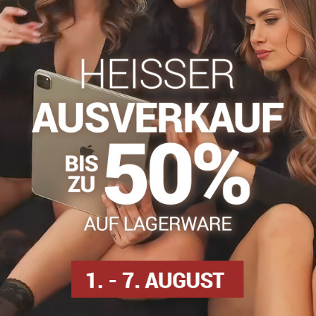
Zögern Sie nicht, uns zu kontakti
info​@everlady​.eu
Beschreibung
Bewertungen
Diskussion
0
0
ie für eine längere Haltbarkeit sorgt. Durch den Einsatz der 3D-
ie mit dekorativer Spitze versehen. Sie haben seitlich und über de
n, 2 % Polypropylen, 1 % Baumwolle
n
Strumpfhosen DEN
Strumpfhosenn 50-60 DEN
Si