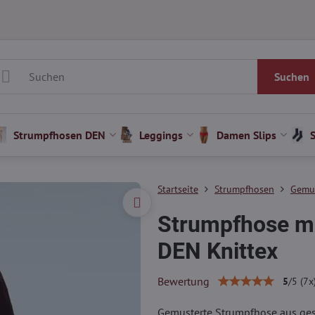
Suchen
Strumpfhosen DEN
Leggings
Damen Slips
Startseite
Strumpfhosen
Gemus
Strumpfhose m
DEN Knittex
Bewertung
5
/
5
(
7
x
Gemusterte Strumpfhose aus gestr