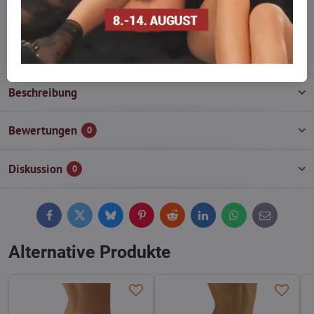
wieder auf!
info​@everlady​.eu
Beschreibung
Bewertungen
0
Diskussion
0
Facebook
Twitter
Bluesky
Pinterest
Reddit
LinkedIn
WhatsApp
E-
mail
Alternative Produkte