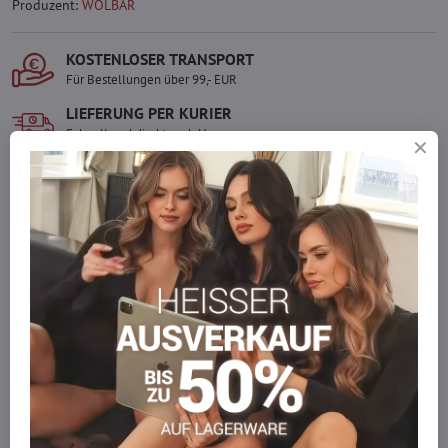
Produzent:
WOLBAR
KOSTENLOSER TRANSPORT
Für Bestellungen über 99,- EUR
LIEFERUNG PER KURIER
Schnell und direkt nach Hause.
SICHERE ZAHLUNGEN
Gesicherte Online-Zahlungen
Ware auf Lager
Wir versenden sofort
Werden Sie Teil von everlady
Werden Sie Teil von everlady und genießen Sie einen
5 %
Mitgliedervorteil
bei jedem Einkauf.
Der Vorteil wird automatisch im Warenkorb angewendet.
Möchten Sie mehr bestellen, als wir
auf Lager haben?
Zögern Sie nicht, uns zu kontaktieren, wir füllen die Ware für Sie