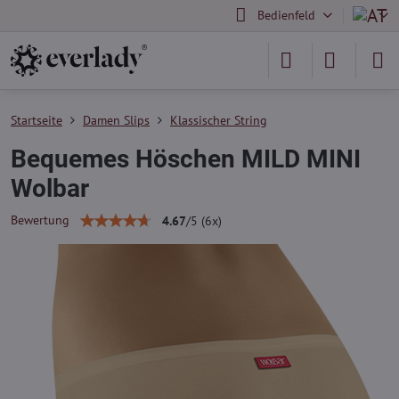
Bedienfeld
Startseite
Damen Slips
Klassischer String
Bequemes Höschen MILD MINI
Wolbar
Bewertung
4.67
/
5
(
6
x)