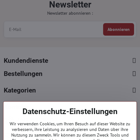
Newsletter
Newsletter abonnieren :
Abonnieren
Kundendienste
Bestellungen
Kategorien
Kontakte
Datenschutz-Einstellungen
+421 919 060 751
Wir verwenden Cookies, um Ihren Besuch auf dieser Website zu
Mont. - Freit. : 09:00 - 15:00 hod.
verbessern, ihre Leistung zu analysieren und Daten über ihre
info​@everlady​.eu
Nutzung zu sammeln. Wir können zu diesem Zweck Tools und