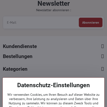
Newsletter
Newsletter abonnieren :
Abonnieren
Kundendienste
Bestellungen
Kategorien
Kontakte
Datenschutz-Einstellungen
+421 919 060 751
Wir verwenden Cookies, um Ihren Besuch auf dieser Website zu
Mont. - Freit. : 09:00 - 15:00 hod.
verbessern, ihre Leistung zu analysieren und Daten über ihre
info​@everlady​.eu
Nutzung zu sammeln. Wir können zu diesem Zweck Tools und