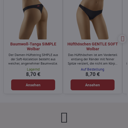
Baumwoll-Tanga SIMPLE
Hüfthöschen GENTLE SOFT
Wolbar
Wolbar
Der Damen-Hüftstring SIMPLE aus
Das Hüfthöschen ist am Vorderteil
der Soft-Kollektion besteht aus
entlang der Ränder mit feiner
weicher, angenehmer Baumwolle.
Spitze verziert, die nicht am Körper
i
kratzt.
Lagernd
Auf Bestellung
B
8,70 €
8,70 €
Ansehen
Ansehen