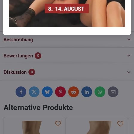
wieder auf!
info​@everlady​.eu
Beschreibung
Bewertungen
0
Diskussion
0
Facebook
Twitter
Bluesky
Pinterest
Reddit
LinkedIn
WhatsApp
E-
mail
Alternative Produkte