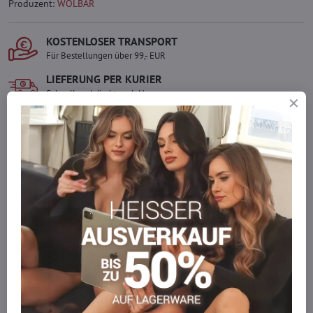
Produzent:
WOLBAR
KOSTENLOSER TRANSPORT
Für Bestellungen über 99,- EUR
LIEFERUNG PER KURIER
Schnell und direkt nach Hause.
SICHERE ZAHLUNGEN
Gesicherte Online-Zahlungen
Ware auf Lager
Wir versenden sofort
Werden Sie Teil von everlady
Werden Sie Teil von everlady und genießen Sie einen
5 %
Mitgliedervorteil
bei jedem Einkauf.
Der Vorteil wird automatisch im Warenkorb angewendet.
Möchten Sie mehr bestellen, als wir
auf Lager haben?
Zögern Sie nicht, uns zu kontaktieren, wir füllen die Ware für Sie