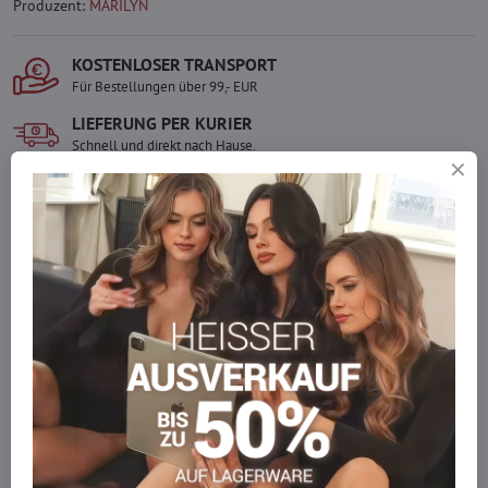
Produzent:
MARILYN
KOSTENLOSER TRANSPORT
Für Bestellungen über 99,- EUR
LIEFERUNG PER KURIER
Schnell und direkt nach Hause.
SICHERE ZAHLUNGEN
Gesicherte Online-Zahlungen
Ware auf Lager
Wir versenden sofort
Werden Sie Teil von everlady
Werden Sie Teil von everlady und genießen Sie einen
5 %
Mitgliedervorteil
bei jedem Einkauf.
Der Vorteil wird automatisch im Warenkorb angewendet.
Möchten Sie mehr bestellen, als wir
auf Lager haben?
Zögern Sie nicht, uns zu kontaktieren, wir füllen die Ware für Sie