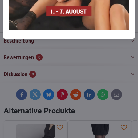
wieder auf!
info​@everlady​.eu
Beschreibung
Bewertungen
0
Diskussion
0
Facebook
Twitter
Bluesky
Pinterest
Reddit
LinkedIn
WhatsApp
E-
mail
Alternative Produkte