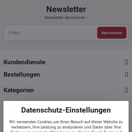
Newsletter
Newsletter abonnieren :
Abonnieren
Kundendienste
Bestellungen
Kategorien
Kontakte
Datenschutz-Einstellungen
+421 919 060 751
Wir verwenden Cookies, um Ihren Besuch auf dieser Website zu
Mont. - Freit. : 09:00 - 15:00 hod.
verbessern, ihre Leistung zu analysieren und Daten über ihre