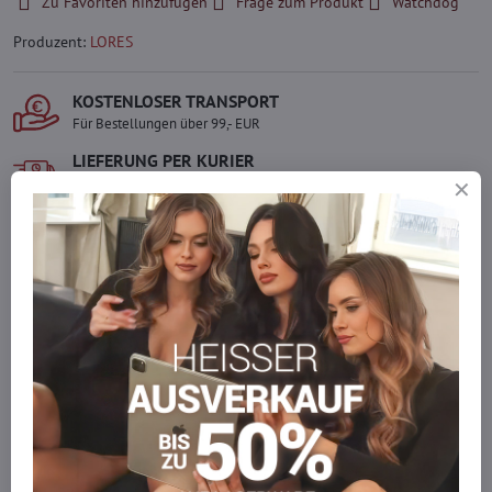
Zu Favoriten hinzufügen
Frage zum Produkt
Watchdog
Produzent:
LORES
KOSTENLOSER TRANSPORT
Für Bestellungen über 99,- EUR
LIEFERUNG PER KURIER
Schnell und direkt nach Hause.
SICHERE ZAHLUNGEN
Gesicherte Online-Zahlungen
Ware auf Lager
Wir versenden sofort
Werden Sie Teil von everlady
Werden Sie Teil von everlady und genießen Sie einen
5 %
Mitgliedervorteil
bei jedem Einkauf.
Der Vorteil wird automatisch im Warenkorb angewendet.
Möchten Sie mehr bestellen, als wir
auf Lager haben?