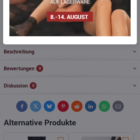
Zögern Sie nicht, uns zu kontaktieren, wir füllen die Ware für Sie
wieder auf!
info​@everlady​.eu
Beschreibung
Bewertungen
0
Diskussion
0
Facebook
Twitter
Bluesky
Pinterest
Reddit
LinkedIn
WhatsApp
E-
mail
Alternative Produkte