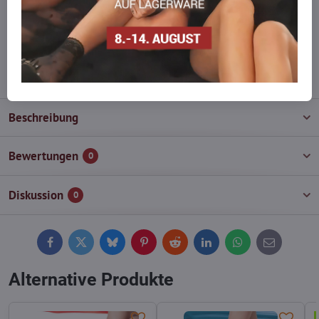
Zögern Sie nicht, uns zu kontaktieren, wir füllen die Ware für Sie
wieder auf!
info​@everlady​.eu
Beschreibung
Bewertungen
0
Diskussion
0
Facebook
Twitter
Bluesky
Pinterest
Reddit
LinkedIn
WhatsApp
E-
mail
Alternative Produkte