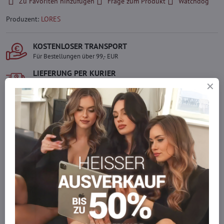
Zu Favoriten hinzufügen
Frage zum Produkt
Watchdog
Produzent:
LORES
KOSTENLOSER TRANSPORT
Für Bestellungen über 99,- EUR
LIEFERUNG PER KURIER
Schnell und direkt nach Hause.
SICHERE ZAHLUNGEN
Gesicherte Online-Zahlungen
Ware auf Lager
Wir versenden sofort
Werden Sie Teil von everlady
Werden Sie Teil von everlady und genießen Sie einen
5 %
Mitgliedervorteil
bei jedem Einkauf.
Der Vorteil wird automatisch im Warenkorb angewendet.
Möchten Sie mehr bestellen, als wir
auf Lager haben?