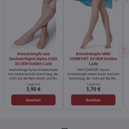
Kniestrümpfe aus
Kniestrümpfe MINI
hochwertigem Nylon CIAO
COMFORT 20 DEN Golden
20 DEN Golden Lady
Lady
Hochwertige Nylon-Kniestrümpfe
MINI COMFORT Nylon-
mit medizinischem Gummizug, der
Kniestrümpfe haben einen weichen
nicht auf das Bein drückt und fest
Gummizug, der nicht auf das Bein
hält.
drückt.
Lagernd
Lagernd
3,90 €
3,70 €
Ansehen
Ansehen