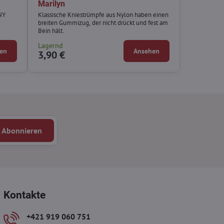
Marilyn
NY
Klassische Kniestrümpfe aus Nylon haben einen
.
breiten Gummizug, der nicht drückt und fest am
Bein hält.
Lagernd
en
Ansehen
3,90 €
Abonnieren
Kontakte
+421 919 060 751