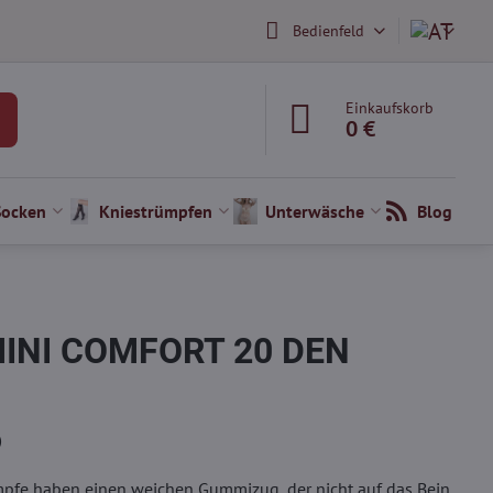
Bedienfeld
Einkaufskorb
0 €
Socken
Kniestrümpfen
Unterwäsche
Blog
MINI COMFORT 20 DEN
)
fe haben einen weichen Gummizug, der nicht auf das Bein