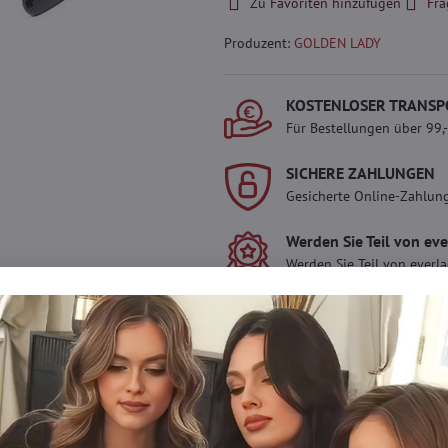
Zu Favoriten hinzufügen
Fra
Produzent:
GOLDEN LADY
KOSTENLOSER TRANSP
Für Bestellungen über 99,
SICHERE ZAHLUNGEN
Gesicherte Online-Zahlun
Werden Sie Teil von ev
Werden Sie Teil von everl
genießen Sie einen
5 %
Mitgliedervorteil
bei jedem
Der Vorteil wird automati
Warenkorb angewendet.
Möchten Sie mehr 
haben?