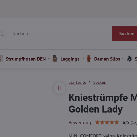
Suchen
Strumpfhosen DEN
Leggings
Damen Slips
Startseite
Socken
Kniestrümpfe 
Golden Lady
Bewertung
5
/
5
(
1
x
MINI COMFORT Nylon-Kniestrümp