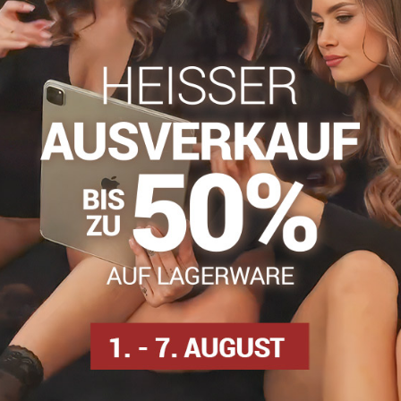
Zögern Sie nicht, uns zu kontakti
info​@everlady​.eu
Beschreibung
Bewertungen
Diskussion
0
0
eichen Gummizug, der nicht auf das Bein drückt. Sie haben kein
pfen
Kniestrümpfe aus Silikon