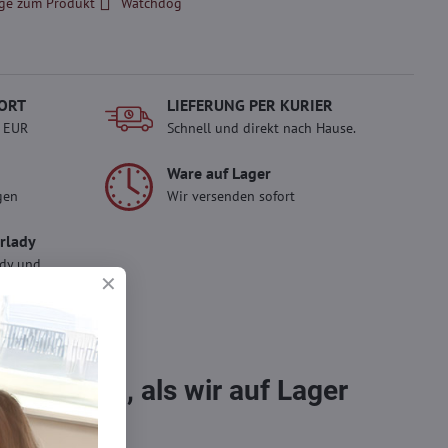
ge zum Produkt
Watchdog
ORT
LIEFERUNG PER KURIER
- EUR
Schnell und direkt nach Hause.
Ware auf Lager
gen
Wir versenden sofort
erlady
ady und
 Einkauf.
sch im
bestellen, als wir auf Lager