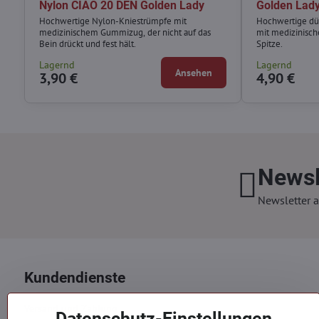
Nylon CIAO 20 DEN Golden Lady
Golden Lad
Hochwertige Nylon-Kniestrümpfe mit
Hochwertige dü
medizinischem Gummizug, der nicht auf das
mit medizinisc
Bein drückt und fest hält.
Spitze.
Lagernd
Lagernd
Ansehen
3,90 €
4,90 €
Newsl
Newsletter a
Kundendienste
Versand und Zahlung
Datenschutz-Einstellungen