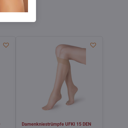
0
Damenkniestrümpfe UFKI 15 DEN