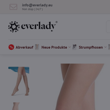
info​@everlady​.eu
Non stop ( 24/7 )
Abverkauf
Neue Produkte
Strumpfhosen