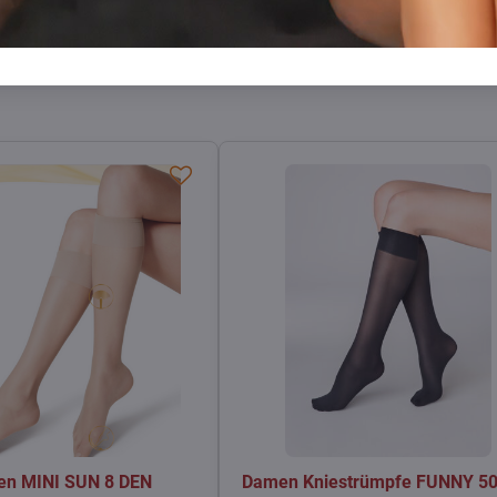
Facebook
Twitter
Bluesky
Pinterest
Reddit
LinkedIn
WhatsApp
E-
mail
n MINI SUN 8 DEN
Damen Kniestrümpfe FUNNY 5