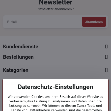
Newsletter
Newsletter abonnieren :
Abonnieren
Kundendienste
Bestellungen
Kategorien
Kontakte
Datenschutz-Einstellungen
+421 919 060 751
Wir verwenden Cookies, um Ihren Besuch auf dieser Website zu
Mont. - Freit. : 09:00 - 15:00 hod.
verbessern, ihre Leistung zu analysieren und Daten über ihre
info​@everlady​.eu
Nutzung zu sammeln. Wir können zu diesem Zweck Tools und
Dienste von Drittanbietern verwenden, und die gesammelten
Non stop ( 24/7 )