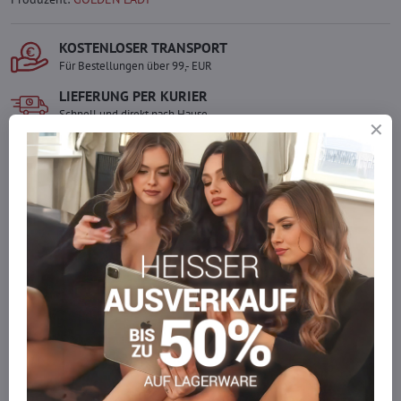
KOSTENLOSER TRANSPORT
Für Bestellungen über 99,- EUR
LIEFERUNG PER KURIER
Schnell und direkt nach Hause.
SICHERE ZAHLUNGEN
Gesicherte Online-Zahlungen
Ware auf Lager
Wir versenden sofort
Werden Sie Teil von everlady
Werden Sie Teil von everlady und genießen Sie einen
5 %
Mitgliedervorteil
bei jedem Einkauf.
Der Vorteil wird automatisch im Warenkorb angewendet.
Möchten Sie mehr bestellen, als wir
auf Lager haben?
Zögern Sie nicht, uns zu kontaktieren, wir füllen die Ware für Sie