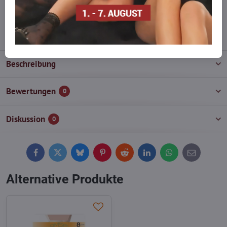
wieder auf!
info​@everlady​.eu
Beschreibung
Bewertungen
0
Diskussion
0
Facebook
Twitter
Bluesky
Pinterest
Reddit
LinkedIn
WhatsApp
E-
mail
Alternative Produkte