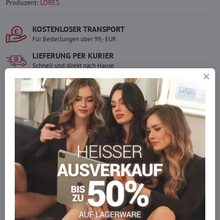
Produzent:
LORES
KOSTENLOSER TRANSPORT
Für Bestellungen über 99,- EUR
LIEFERUNG PER KURIER
Schnell und direkt nach Hause.
SICHERE ZAHLUNGEN
Gesicherte Online-Zahlungen
Ware auf Lager
Wir versenden sofort
Werden Sie Teil von everlady
Werden Sie Teil von everlady und genießen Sie einen
5 %
Mitgliedervorteil
bei jedem Einkauf.
Der Vorteil wird automatisch im Warenkorb angewendet.
Möchten Sie mehr bestellen, als wir
auf Lager haben?
Zögern Sie nicht, uns zu kontaktieren, wir füllen die Ware für Sie