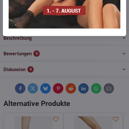
wieder auf!
info​@everlady​.eu
Beschreibung
Bewertungen
0
Diskussion
0
Facebook
Twitter
Bluesky
Pinterest
Reddit
LinkedIn
WhatsApp
E-
mail
Alternative Produkte