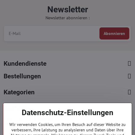
Newsletter
Newsletter abonnieren :
Abonnieren
Kundendienste
Bestellungen
Kategorien
Kontakte
Datenschutz-Einstellungen
+421 919 060 751
Wir verwenden Cookies, um Ihren Besuch auf dieser Website zu
Mont. - Freit. : 09:00 - 15:00 hod.
verbessern, ihre Leistung zu analysieren und Daten über ihre