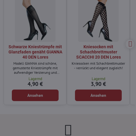
Schwarze Kniestrümpfe mit
Kniesocken mit
Glanzfaden genäht GIANNA
Schachbrettmuster
40 DEN Lores
SCACCHI 20 DEN Lores
Modell GIANNA sind schöne,
Kniesocken mit Schachbrettmuster
gemusterte Kniestrümpfe mit
- verrückt und elegant zugleich!
aufwendiger Verzierung und
Stickerei, die mit glänzendem Garn
Lagernd
Lagernd
genäht sind.
e
4,90 €
3,90 €
Ansehen
Ansehen