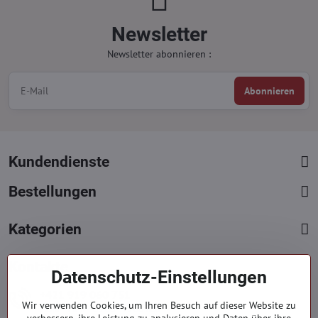
Newsletter
Newsletter abonnieren :
Abonnieren
Kundendienste
Bestellungen
Kategorien
Kontakte
Datenschutz-Einstellungen
+421 919 060 751
Wir verwenden Cookies, um Ihren Besuch auf dieser Website zu
Mont. - Freit. : 09:00 - 15:00 hod.