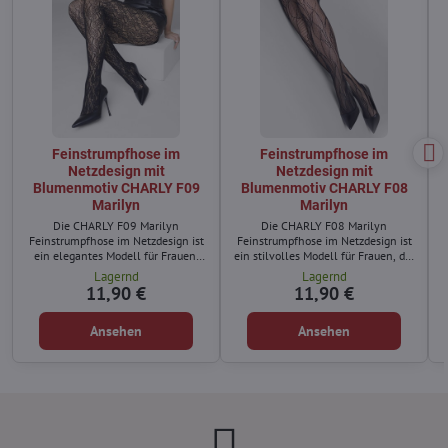
Feinstrumpfhose im
Feinstrumpfhose im
Netzdesign mit
Netzdesign mit
Blumenmotiv CHARLY F09
Blumenmotiv CHARLY F08
Marilyn
Marilyn
Die CHARLY F09 Marilyn
Die CHARLY F08 Marilyn
Feinstrumpfhose im Netzdesign ist
Feinstrumpfhose im Netzdesign ist
ein elegantes Modell für Frauen,
ein stilvolles Modell für Frauen, die
die ihre Weiblichkeit stilvoll
feminine Eleganz betonen
Lagernd
Lagernd
unterstreichen möchten.
möchten.
11,90 €
11,90 €
Ansehen
Ansehen