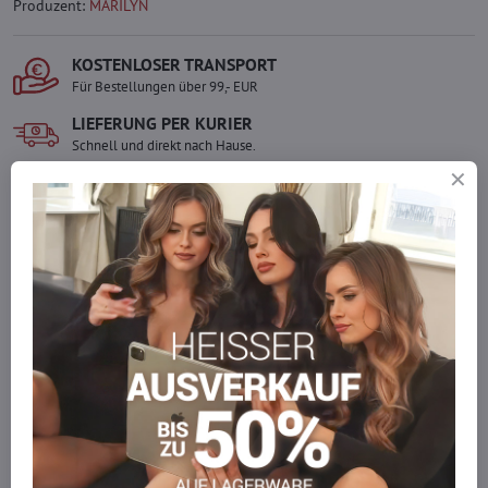
Produzent:
MARILYN
KOSTENLOSER TRANSPORT
Für Bestellungen über 99,- EUR
LIEFERUNG PER KURIER
Schnell und direkt nach Hause.
SICHERE ZAHLUNGEN
Gesicherte Online-Zahlungen
Ware auf Lager
Wir versenden sofort
Werden Sie Teil von everlady
Werden Sie Teil von everlady und genießen Sie einen
5 %
Mitgliedervorteil
bei jedem Einkauf.
Der Vorteil wird automatisch im Warenkorb angewendet.
Möchten Sie mehr bestellen, als wir
auf Lager haben?
Zögern Sie nicht, uns zu kontaktieren, wir füllen die Ware für Sie