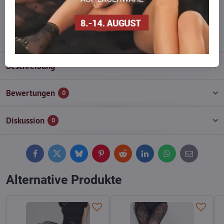
wieder auf!
info​@everlady​.eu
Beschreibung
Bewertungen
0
Diskussion
0
Facebook
Twitter
Bluesky
Pinterest
Reddit
LinkedIn
WhatsApp
E-
mail
Alternative Produkte