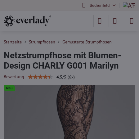
Bedienfeld
Startseite
Strumpfhosen
Gemusterte Strumpfhosen
Netzstrumpfhose mit Blumen-
Design CHARLY G001 Marilyn
Bewertung
4.5
/
5
(
6
x)
Neu