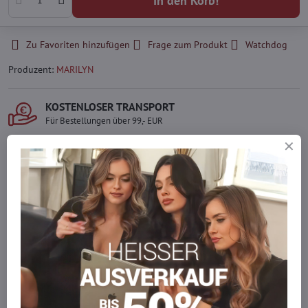
In den Korb!
Zu Favoriten hinzufügen
Frage zum Produkt
Watchdog
Produzent:
MARILYN
KOSTENLOSER TRANSPORT
Für Bestellungen über 99,- EUR
LIEFERUNG PER KURIER
Schnell und direkt nach Hause.
SICHERE ZAHLUNGEN
Gesicherte Online-Zahlungen
Ware auf Lager
Wir versenden sofort
Werden Sie Teil von everlady
Werden Sie Teil von everlady und genießen Sie einen
5 %
Mitgliedervorteil
bei jedem Einkauf.
Der Vorteil wird automatisch im Warenkorb angewendet.