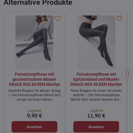
Alternative Produkte
Feinstrumpfhose mit
Feinstrumpfhose mit
geometrischem Muster
Spitzenbund und Muster
GRACE R02 60 DEN Marilyn
GRACE N03 40 DEN Marilyn
Dezente Eleganz für deinen Alltag
Feine Eleganz für einen stilvollen
✨ Die Feinstrumpfhose GRACE R02
Auftritt ✨ Die Feinstrumpfhose
bringt mit ihrem feinen
GRACE N03 verleiht deinem Outfit
S
geometrischen Muster einen
einen femininen und modernen
modernen Look in dein Outfit. Sie
Look. Das dezente geometrische
Lagernd
Lagernd
ist ideal für kühlere Tage und sorgt
Muster wirkt elegant, während der
9,90 €
11,90 €
für ein angenehmes Tragegefühl.
Spitzenbund mit Silikon für einen
angenehmen Halt sorgt.
Ansehen
Ansehen