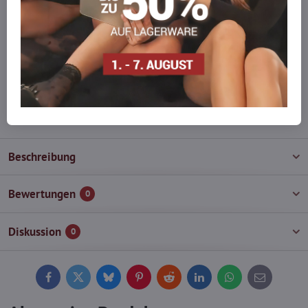
Möchten Sie mehr bestellen, als wir
auf Lager haben?
Zögern Sie nicht, uns zu kontaktieren, wir füllen die Ware für Sie
wieder auf!
info​@everlady​.eu
Beschreibung
Bewertungen
0
Diskussion
0
Facebook
Twitter
Bluesky
Pinterest
Reddit
LinkedIn
WhatsApp
E-
mail