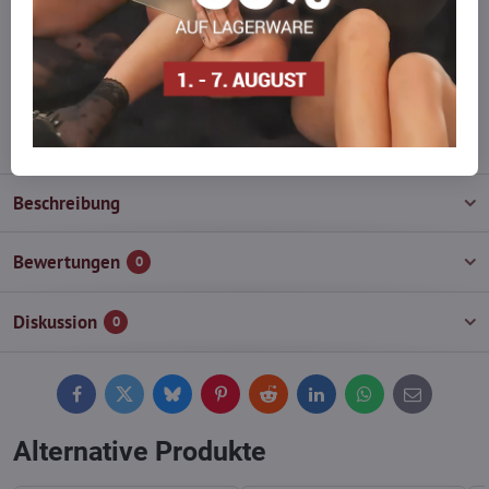
auf Lager haben?
Zögern Sie nicht, uns zu kontaktieren, wir füllen die Ware für Sie
wieder auf!
info​@everlady​.eu
Beschreibung
Bewertungen
0
Diskussion
0
Facebook
Twitter
Bluesky
Pinterest
Reddit
LinkedIn
WhatsApp
E-
mail
Alternative Produkte