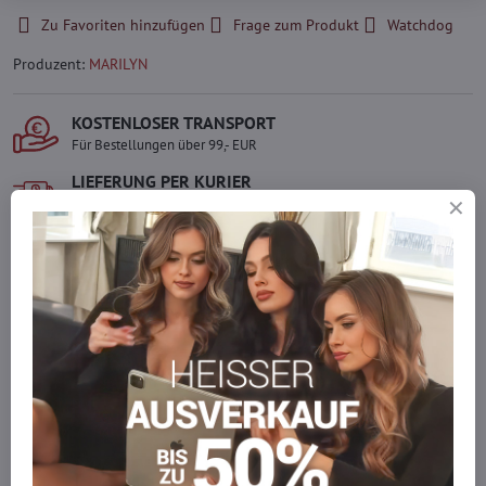
Zu Favoriten hinzufügen
Frage zum Produkt
Watchdog
Produzent:
MARILYN
KOSTENLOSER TRANSPORT
Für Bestellungen über 99,- EUR
LIEFERUNG PER KURIER
Schnell und direkt nach Hause.
SICHERE ZAHLUNGEN
Gesicherte Online-Zahlungen
Ware auf Lager
Wir versenden sofort
Werden Sie Teil von everlady
Werden Sie Teil von everlady und genießen Sie einen
5 %
Mitgliedervorteil
bei jedem Einkauf.
Der Vorteil wird automatisch im Warenkorb angewendet.
Möchten Sie mehr bestellen, als wir