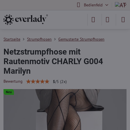
Bedienfeld
Startseite
Strumpfhosen
Gemusterte Strumpfhosen
Netzstrumpfhose mit
Rautenmotiv CHARLY G004
Marilyn
Bewertung
5
/
5
(
2
x)
Neu