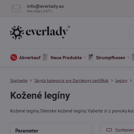
info​@everlady​.eu
Non stop ( 24/7 )
Abverkauf
Neue Produkte
Strumpfhosen
Startseite
Skrytá kategoria pre Darčekový certifikát
Legíny
Kožené legíny
Kožené legíny. Dámske kožené legíny. Vyberte si z ponuky kože
Sortieren
Parameter