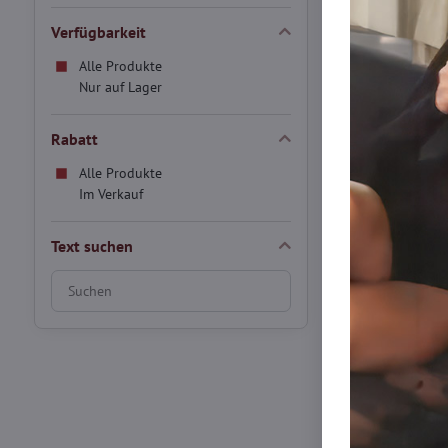
Verfügbarkeit
Lagernd
Alle Produkte
15,30 €
Nur auf Lager
Rabatt
Ausferkauf
Alle Produkte
Im Verkauf
Text suchen
Suchfilterergebnisse
nach
Volltext
Damen Leder