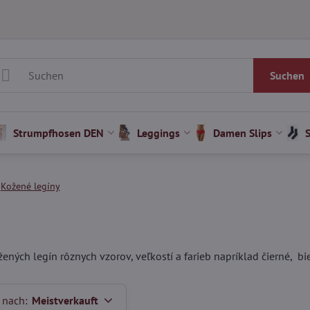
Suchen
Strumpfhosen DEN
Leggings
Damen Slips
Kožené legíny
ných legín rôznych vzorov, veľkostí a farieb napríklad čierné, bie
 nach:
Meistverkauft