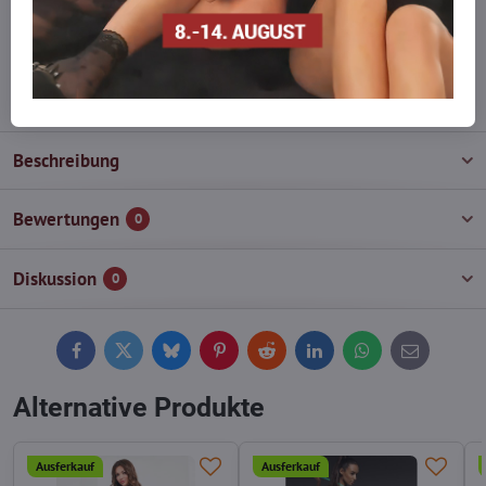
Zögern Sie nicht, uns zu kontaktieren, wir füllen die Ware für Sie
wieder auf!
info​@everlady​.eu
Beschreibung
Bewertungen
0
Diskussion
0
Facebook
Twitter
Bluesky
Pinterest
Reddit
LinkedIn
WhatsApp
E-
mail
Alternative Produkte
Ausferkauf
Ausferkauf