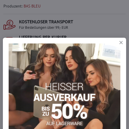
Produzent:
BAS BLEU
KOSTENLOSER TRANSPORT
Für Bestellungen über 99,- EUR
LIEFERUNG PER KURIER
Schnell und direkt nach Hause.
SICHERE ZAHLUNGEN
Gesicherte Online-Zahlungen
Ware auf Lager
Wir versenden sofort
Werden Sie Teil von everlady
Werden Sie Teil von everlady und genießen Sie einen
5 %
Mitgliedervorteil
bei jedem Einkauf.
Der Vorteil wird automatisch im Warenkorb angewendet.
Möchten Sie mehr bestellen, als wir
auf Lager haben?