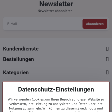
Newsletter
Newsletter abonnieren :
Abonnieren
Kundendienste
Bestellungen
Kategorien
Kontakte
Datenschutz-Einstellungen
+421 919 060 751
Wir verwenden Cookies, um Ihren Besuch auf dieser Website zu
Mont. - Freit. : 09:00 - 15:00 hod.
verbessern, ihre Leistung zu analysieren und Daten über ihre
info​@everlady​.eu
Nutzung zu sammeln. Wir können zu diesem Zweck Tools und