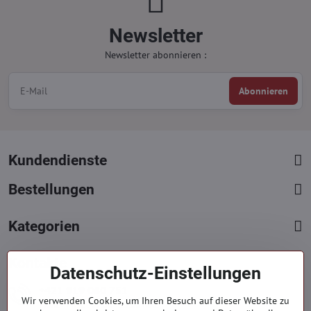
Newsletter
Newsletter abonnieren :
Abonnieren
Kundendienste
Bestellungen
Kategorien
Kontakte
Datenschutz-Einstellungen
+421 919 060 751
Wir verwenden Cookies, um Ihren Besuch auf dieser Website zu
Mont. - Freit. : 09:00 - 15:00 hod.