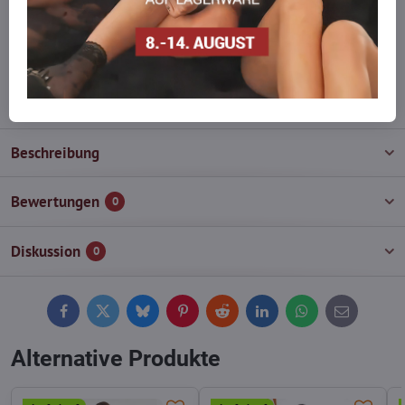
Zögern Sie nicht, uns zu kontaktieren, wir füllen die Ware für Sie
wieder auf!
info​@everlady​.eu
Beschreibung
Bewertungen
0
Diskussion
0
Facebook
Twitter
Bluesky
Pinterest
Reddit
LinkedIn
WhatsApp
E-
mail
Alternative Produkte