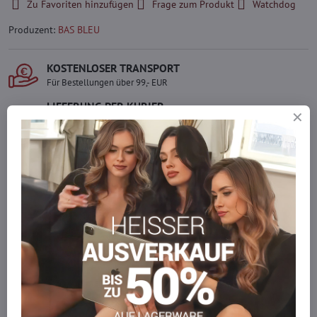
Zu Favoriten hinzufügen
Frage zum Produkt
Watchdog
Produzent:
BAS BLEU
KOSTENLOSER TRANSPORT
Für Bestellungen über 99,- EUR
LIEFERUNG PER KURIER
Schnell und direkt nach Hause.
SICHERE ZAHLUNGEN
Gesicherte Online-Zahlungen
Ware auf Lager
Wir versenden sofort
Werden Sie Teil von everlady
Werden Sie Teil von everlady und genießen Sie einen
5 %
Mitgliedervorteil
bei jedem Einkauf.
Der Vorteil wird automatisch im Warenkorb angewendet.
Möchten Sie mehr bestellen, als wir
auf Lager haben?