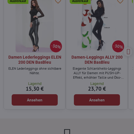
Ausferkauf
Ausferkauf
30%
30%
Damen Lederleggings ELEN
Damen-Leggings ALLY 200
200 DEN BasBleu
DEN BasBleu
ELEN Lederleggings ohne sichtbare
Elegante Schlankheits-Leggings
Nähte.
ALLY für Damen mit PUSH-UP-
Effekt, erhöhter Taille und Öko-
Leder.
Lagernd
Lagernd
15,30 €
23,70 €
Ansehen
Ansehen