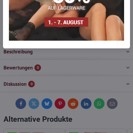
Zögern Sie nicht, uns zu kontaktieren, wir füllen die Ware für Sie
wieder auf!
info​@everlady​.eu
Beschreibung
Bewertungen
0
Diskussion
0
Facebook
Twitter
Bluesky
Pinterest
Reddit
LinkedIn
WhatsApp
E-
mail
Alternative Produkte