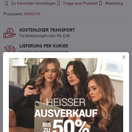
Zu Favoriten hinzufügen
Frage zum Produkt
Watchdog
Produzent:
MARILYN
KOSTENLOSER TRANSPORT
Für Bestellungen über 99,- EUR
LIEFERUNG PER KURIER
Schnell und direkt nach Hause.
SICHERE ZAHLUNGEN
Gesicherte Online-Zahlungen
Ware auf Lager
Wir versenden sofort
Werden Sie Teil von everlady
Werden Sie Teil von everlady und genießen Sie einen
5 %
Mitgliedervorteil
bei jedem Einkauf.
Der Vorteil wird automatisch im Warenkorb angewendet.
Möchten Sie mehr bestellen, als wir
auf Lager haben?