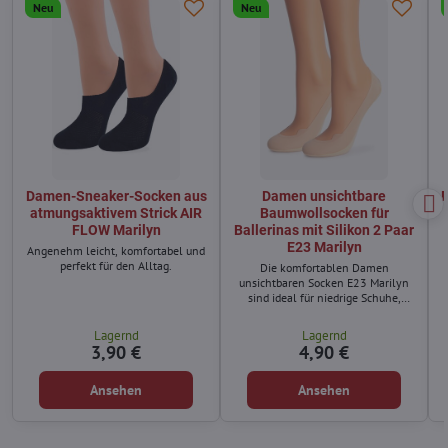
Neu
Neu
Damen-Sneaker-Socken aus
Damen unsichtbare
atmungsaktivem Strick AIR
Baumwollsocken für
FLOW Marilyn
Ballerinas mit Silikon 2 Paar
E23 Marilyn
Angenehm leicht, komfortabel und
perfekt für den Alltag.
Die komfortablen Damen
unsichtbaren Socken E23 Marilyn
sind ideal für niedrige Schuhe,
wenn die Socken unsichtbar
bleiben sollen und gleichzeitig
Lagernd
Lagernd
hohen Komfort bieten.
3,90 €
4,90 €
Ansehen
Ansehen