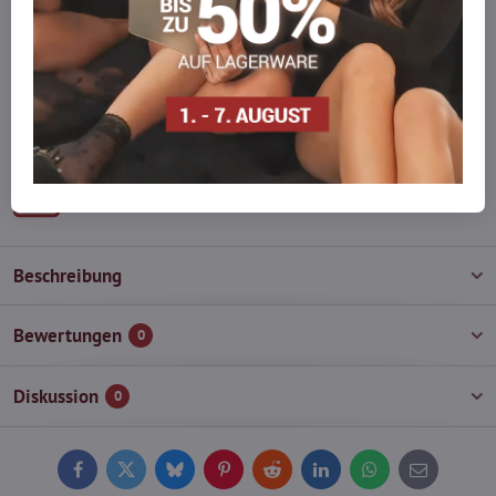
Möchten Sie mehr bestellen, als wir
auf Lager haben?
Zögern Sie nicht, uns zu kontaktieren, wir füllen die Ware für Sie
wieder auf!
info​@everlady​.eu
Beschreibung
Bewertungen
0
Diskussion
0
Facebook
Twitter
Bluesky
Pinterest
Reddit
LinkedIn
WhatsApp
E-
mail