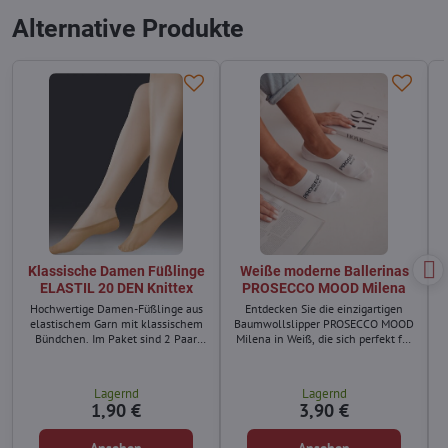
Alternative Produkte
Klassische Damen Füßlinge
Weiße moderne Ballerinas
ELASTIL 20 DEN Knittex
PROSECCO MOOD Milena
Hochwertige Damen-Füßlinge aus
Entdecken Sie die einzigartigen
elastischem Garn mit klassischem
Baumwollslipper PROSECCO MOOD
Bündchen. Im Paket sind 2 Paar
Milena in Weiß, die sich perfekt für
enthalten.
den Alltag und für den
Heimkomfort eignen. Diese
eleganten Ballerinas sind mit einer
Lagernd
Lagernd
markanten PROSECCO-Aufschrift
1,90 €
3,90 €
verziert, die ihnen ein originelles
Design verleiht.