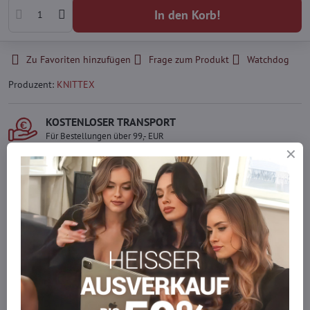
In den Korb!
Zu Favoriten hinzufügen
Frage zum Produkt
Watchdog
Produzent:
KNITTEX
KOSTENLOSER TRANSPORT
Für Bestellungen über 99,- EUR
LIEFERUNG PER KURIER
Schnell und direkt nach Hause.
SICHERE ZAHLUNGEN
Gesicherte Online-Zahlungen
Ware auf Lager
Wir versenden sofort
Werden Sie Teil von everlady
Werden Sie Teil von everlady und genießen Sie einen
5 %
Mitgliedervorteil
bei jedem Einkauf.
Der Vorteil wird automatisch im Warenkorb angewendet.